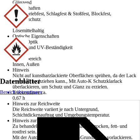
Glänzend
Eigenschaften
Hoch abriebfest, Schlagfest & Stoßfest, Blockfest,
Fleckenschutz
Basis
Lösemittelhaltig
Optische Eigenschaften
Metall-Optik
Wetter- und UV-Beständigkeit
Ja
Einsatzbereich
Innen, Außen
Hinweis
Nicht auf kunstharzlackierte Oberflächen sprühen, da der Lack
Datenblätter
eventuell hochziehen kann., Mit Auto-K Schutzklarlack
überlackieren, um Schutz und Glanz zu erzielen.
Bereich überspringen
Trockendauer ca.
0,67 h
Hinweis zur Reichweite
Die Reichweite variiert je nach Untergrund,
Schichtdickenauftrag und Umgebungstemperatur.
Hinweis zur Untergrundvorbehandlung
Zu behandelnde Flächen müssen sauber, trocken, fett- und
rostfrei sein.
Mit der Auto-K Korrosionsschutz-Grundierung vorlackieren.