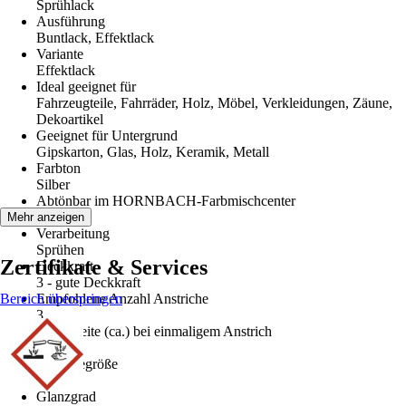
Sprühlack
Ausführung
Buntlack, Effektlack
Variante
Effektlack
Ideal geeignet für
Fahrzeugteile, Fahrräder, Holz, Möbel, Verkleidungen, Zäune,
Dekoartikel
Geeignet für Untergrund
Gipskarton, Glas, Holz, Keramik, Metall
Farbton
Silber
Abtönbar im HORNBACH-Farbmischcenter
Nein
Mehr anzeigen
Verarbeitung
Sprühen
Zertifikate & Services
Deckkraft
3 - gute Deckkraft
Bereich überspringen
Empfohlene Anzahl Anstriche
3
Reichweite (ca.) bei einmaligem Anstrich
1,5 m²/l
Gebindegröße
0,4 l
Glanzgrad