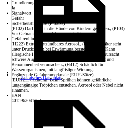
Grundierung empfohlen
Ja
Signalwort
Gefahr
Sicherheitshinweise (P-Sätze)
(P102) Darf nicht in die Hände von Kindern gelangen., (P103)
Vor Gebrauch Kennzeichnungsetikett lesen.
Gefahrenhinweise (H-Sätze)
(H222) Extrem entzündbares Aerosol., (H229) Behälter steht
unter Druck: kann bei Erwärmung bersten., (H317) Kann
allergische Hautreaktionen verursachen., (H318) Verursacht
schwere Augenschäden., (H336) Kann Schläfrigkeit und
Benommenheit verursachen., (H412) Schädlich für
Wasserorganismen, mit langfristiger Wirkung.
Ergänzende Gefahrenmerkmale (EUH-Sätze)
Technisches Datenblatt
(EUH211) Achtung! Beim Sprühen können gefährliche
lungengängige Tröpfchen entstehen. Aerosol oder Nebel nicht
einatmen.
EAN
4015962041103