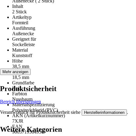
Außenecke ( 2 Stück)
Inhalt
2 Stück
Artikeltyp
Formteil
Ausführung
Außenecke
Geeignet für
Sockelleiste
Material
Kunststoff
Höhe
38,5 mm
Stärke
Mehr anzeigen
18,5 mm
Grundfarbe
Produktsicherheit
Holz
Farbton
Nussbaum
Bereich überspringen
Materialspezifizierung
Polyvinylchlorid (PVC)
Verantwortlich für Produktsicherheit siehe
.
Herstellerinformationen
AKN (Artikelkurznummer)
7XJR
EAN
Weitere Kategorien
9003719564956