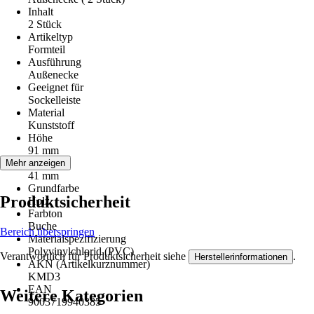
Inhalt
2 Stück
Artikeltyp
Formteil
Ausführung
Außenecke
Geeignet für
Sockelleiste
Material
Kunststoff
Höhe
91 mm
Stärke
Mehr anzeigen
41 mm
Grundfarbe
Produktsicherheit
Holz
Farbton
Buche
Bereich überspringen
Materialspezifizierung
Polyvinylchlorid (PVC)
Verantwortlich für Produktsicherheit siehe
.
Herstellerinformationen
AKN (Artikelkurznummer)
KMD3
EAN
Weitere Kategorien
9003719940385