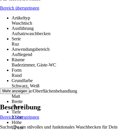
Bereich überspringen
Artikeltyp
Waschtisch
Ausführung
Aufsatzwaschbecken
Serie
Ruz
Anwendungsbereich
Aufliegend
Räume
Badezimmer, Gäste-WC
Form
Rund
Grundfarbe
Schwarz, Weiß
Oberfläche/Oberflächenbehandlung
Mehr anzeigen
Matt
Breite
Beschreibung
23 cm
Tiefe
Bereich überspringen
23 cm
Höhe
Suchst Du ein stilvolles und funktionales Waschbecken für Dein
12 cm