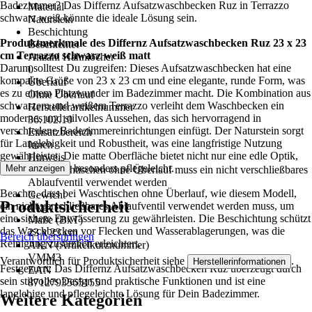
Badezimmer? Das Differnz Aufsatzwaschbecken Ruz in Terrazzo
Material
schwarz weiß könnte die ideale Lösung sein.
Naturstein
Beschichtung
Produktmerkmale des Differnz Aufsatzwaschbecken Ruz 23 x 23
Beschichtet
cm Terrazzo schwarz weiß matt
Anzahl Hahnlöcher
Darum solltest Du zugreifen: Dieses Aufsatzwaschbecken hat eine
0
kompakte Größe von 23 x 23 cm und eine elegante, runde Form, was
Überlauf
es zu einem Platzwunder im Badezimmer macht. Die Kombination aus
Ohne Überlauf
schwarzem und weißem Terrazzo verleiht dem Waschbecken ein
Herstellerartikelnummer
modernes und stilvolles Aussehen, das sich hervorragend in
36.102.10
verschiedene Badezimmereinrichtungen einfügt. Der Naturstein sorgt
Einsatzbereich
für Langlebigkeit und Robustheit, was eine langfristige Nutzung
Innen
gewährleistet. Die matte Oberfläche bietet nicht nur eine edle Optik,
Hinweis
sondern ist auch besonders pflegeleicht.
Mehr anzeigen
Bei Waschtischen ohne Überlauf muss ein nicht verschließbares
Ablaufventil verwendet werden
Beachte, dass bei Waschtischen ohne Überlauf, wie diesem Modell,
Gewicht
Produktsicherheit
ein nicht verschließbares Ablaufventil verwendet werden muss, um
4 kg
eine sichere Entwässerung zu gewährleisten. Die Beschichtung schützt
Maße (BxT)
das Waschbecken vor Flecken und Wasserablagerungen, was die
23 x 23 cm
Bereich überspringen
Reinigung zusätzlich erleichtert.
AKN (Artikelkurznummer)
VMM3
Verantwortlich für Produktsicherheit siehe
.
Herstellerinformationen
Festgezurrt: Das Differnz Aufsatzwaschbecken Ruz überzeugt durch
EAN
sein stilvolles Design und praktische Funktionen und ist eine
8712793565155
langlebige und pflegeleichte Lösung für Dein Badezimmer.
Weitere Kategorien