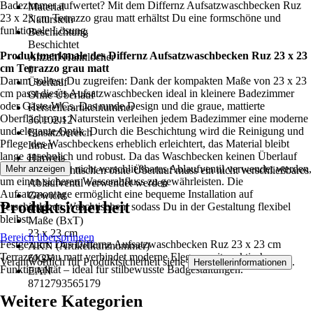
Badezimmer aufwertet? Mit dem Differnz Aufsatzwaschbecken Ruz
Material
23 x 23 cm Terrazzo grau matt erhältst Du eine formschöne und
Naturstein
funktionale Lösung.
Beschichtung
Beschichtet
Produktmerkmale des Differnz Aufsatzwaschbecken Ruz 23 x 23
Anzahl Hahnlöcher
cm Terrazzo grau matt
0
Darum solltest Du zugreifen: Dank der kompakten Maße von 23 x 23
Überlauf
cm passt dieses Aufsatzwaschbecken ideal in kleinere Badezimmer
Ohne Überlauf
oder Gäste-WCs. Das runde Design und die graue, mattierte
Herstellerartikelnummer
Oberfläche aus Naturstein verleihen jedem Badezimmer eine moderne
36.102.12
und elegante Optik. Durch die Beschichtung wird die Reinigung und
Einsatzbereich
Pflege des Waschbeckens erheblich erleichtert, das Material bleibt
Innen
lange ansehnlich und robust. Da das Waschbecken keinen Überlauf
Hinweis
besitzt, muss ein nicht verschließbares Ablaufventil verwendet werden,
Mehr anzeigen
Bei Waschtischen ohne Überlauf muss ein nicht verschließbares
um einen sicheren Wasserabfluss zu gewährleisten. Die
Ablaufventil verwendet werden
Aufsatzmontage ermöglicht eine bequeme Installation auf
Gewicht
Produktsicherheit
verschiedenen Waschtischen, sodass Du in der Gestaltung flexibel
4 kg
bleibst.
Maße (BxT)
23 x 23 cm
Bereich überspringen
Festgezurrt: Das Differnz Aufsatzwaschbecken Ruz 23 x 23 cm
AKN (Artikelkurznummer)
Terrazzo grau matt verbindet moderne Eleganz mit praktischer
6JGV
Verantwortlich für Produktsicherheit siehe
.
Herstellerinformationen
Funktionalität – ideal für stilbewusste Badgestaltungen.
EAN
8712793565179
Weitere Kategorien