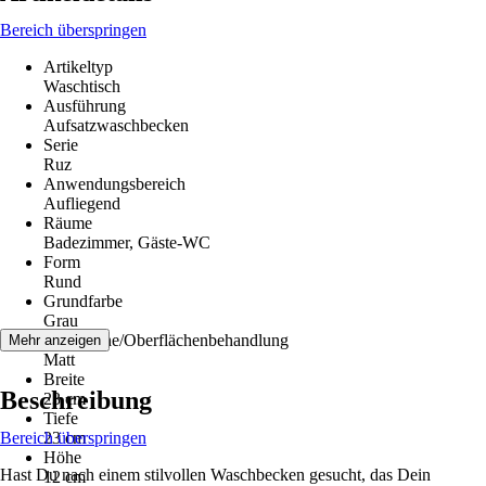
Bereich überspringen
Artikeltyp
Waschtisch
Ausführung
Aufsatzwaschbecken
Serie
Ruz
Anwendungsbereich
Aufliegend
Räume
Badezimmer, Gäste-WC
Form
Rund
Grundfarbe
Grau
Oberfläche/Oberflächenbehandlung
Mehr anzeigen
Matt
Breite
Beschreibung
23 cm
Tiefe
Bereich überspringen
23 cm
Höhe
Hast Du nach einem stilvollen Waschbecken gesucht, das Dein
12 cm