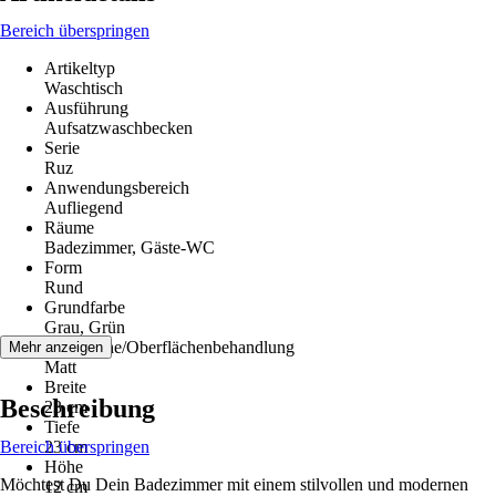
Bereich überspringen
Artikeltyp
Waschtisch
Ausführung
Aufsatzwaschbecken
Serie
Ruz
Anwendungsbereich
Aufliegend
Räume
Badezimmer, Gäste-WC
Form
Rund
Grundfarbe
Grau, Grün
Oberfläche/Oberflächenbehandlung
Mehr anzeigen
Matt
Breite
Beschreibung
23 cm
Tiefe
Bereich überspringen
23 cm
Höhe
Möchtest Du Dein Badezimmer mit einem stilvollen und modernen
12 cm