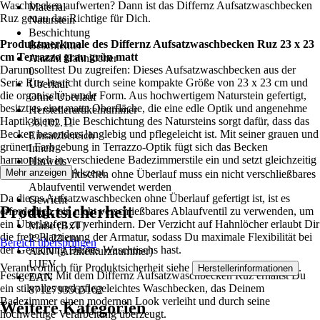
Waschbecken aufwerten? Dann ist das Differnz Aufsatzwaschbecken
Material
Ruz genau das Richtige für Dich.
Naturstein
Beschichtung
Produktmerkmale des Differnz Aufsatzwaschbecken Ruz 23 x 23
Beschichtet
cm Terrazzo grau grün matt
Anzahl Hahnlöcher
Darum solltest Du zugreifen: Dieses Aufsatzwaschbecken aus der
0
Serie Ruz besticht durch seine kompakte Größe von 23 x 23 cm und
Überlauf
die organische, runde Form. Aus hochwertigem Naturstein gefertigt,
Ohne Überlauf
besitzt es eine matte Oberfläche, die eine edle Optik und angenehme
Herstellerartikelnummer
Haptik bietet. Die Beschichtung des Natursteins sorgt dafür, dass das
36.102.11
Becken besonders langlebig und pflegeleicht ist. Mit seiner grauen und
Einsatzbereich
grünen Farbgebung in Terrazzo-Optik fügt sich das Becken
Innen
harmonisch in verschiedene Badezimmerstile ein und setzt gleichzeitig
Hinweis
einen trendigen Akzent.
Mehr anzeigen
Bei Waschtischen ohne Überlauf muss ein nicht verschließbares
Ablaufventil verwendet werden
Da dieses Aufsatzwaschbecken ohne Überlauf gefertigt ist, ist es
Gewicht
Produktsicherheit
erforderlich, ein nicht verschließbares Ablaufventil zu verwenden, um
4 kg
ein Überlaufen zu verhindern. Der Verzicht auf Hahnlöcher erlaubt Dir
Maße (BxT)
die freie Platzierung der Armatur, sodass Du maximale Flexibilität bei
23 x 23 cm
Bereich überspringen
der Gestaltung Deines Waschtischs hast.
AKN (Artikelkurznummer)
UJFV
Verantwortlich für Produktsicherheit siehe
.
Herstellerinformationen
Festgezurrt: Mit dem Differnz Aufsatzwaschbecken Ruz erhältst Du
EAN
ein stilvolles und pflegeleichtes Waschbecken, das Deinem
8712793565162
Badezimmer einen modernen Look verleiht und durch seine
Weitere Kategorien
hochwertige Verarbeitung überzeugt.