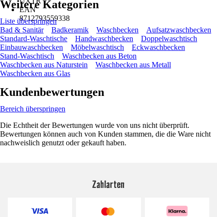
UXTR
Weitere Kategorien
EAN
8712793559338
Liste überspringen
Bad & Sanitär
Badkeramik
Waschbecken
Aufsatzwaschbecken
Standard-Waschtische
Handwaschbecken
Doppelwaschtisch
Einbauwaschbecken
Möbelwaschtisch
Eckwaschbecken
Stand-Waschtisch
Waschbecken aus Beton
Waschbecken aus Naturstein
Waschbecken aus Metall
Waschbecken aus Glas
Kundenbewertungen
Bereich überspringen
Die Echtheit der Bewertungen wurde von uns nicht überprüft.
Bewertungen können auch von Kunden stammen, die die Ware nicht
nachweislich genutzt oder gekauft haben.
Zahlarten