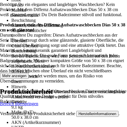
Benötigst Du ein elegantes und langlebiges Waschbecken? Kein
14 cm
Problem. Mit dem Differnz Aufsatzwaschbecken Dias 50 x 38 cm
Material
weiß glänzend ergänzt Du Dein Badezimmer stilvoll und funktional.
Sanitärkeramik
Beschichtung
Produktmerkmale des Differnz Aufsatzwaschbecken Dias 50 x 38
Glasiert, Ohne Beschichtung
cm weiß glänzend
Anzahl Hahnlöcher
Darum solltest Du zugreifen: Dieses Aufsatzwaschbecken aus der
0
Serie Dias überzeugt durch seine glänzende, glasierte Oberfläche, die
Überlauf
für eine einfache Reinigung sorgt und eine attraktive Optik bietet. Das
Ohne Überlauf
Material aus Sanitärkeramik garantiert Langlebigkeit und
Beschreibung
Widerstandsfähigkeit. Die ovale Form passt sich harmonisch jeder
Bei der Beschichtung wird eine Schutzschicht auf den Beton
Badgestaltung an. Mit einer kompakten Größe von 50 x 38 cm eignet
aufgebracht. Diese
sich das Waschbecken ideal auch für kleinere Badezimmer. Beachte,
Herstellerartikelnummer
dass bei Waschtischen ohne Überlauf ein nicht verschließbares
38.010.15
Ablaufventil verwendet werden muss, um das Risiko von
Mehr anzeigen
Einsatzbereich
Überschwemmungen zu vermeiden.
Innen
Hinweis
Produktsicherheit
Festgezurrt: Das Differnz Aufsatzwaschbecken Dias vereint langlebige
Bei Waschtischen ohne Überlauf muss ein nicht verschließbares
Qualität und modernes Design - perfekt für Dein stilvolles
Ablaufventil verwendet werden
Badezimmer.
Gewicht
Bereich überspringen
9,1 kg
Maße (BxT)
Verantwortlich für Produktsicherheit siehe
.
Herstellerinformationen
50.0 x 38.0 cm
AKN (Artikelkurznummer)