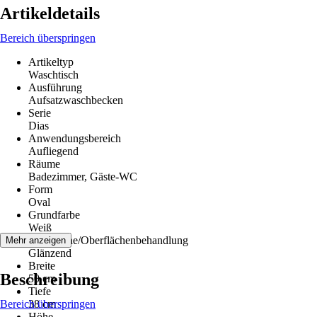
Artikeldetails
Bereich überspringen
Artikeltyp
Waschtisch
Ausführung
Aufsatzwaschbecken
Serie
Dias
Anwendungsbereich
Aufliegend
Räume
Badezimmer, Gäste-WC
Form
Oval
Grundfarbe
Weiß
Oberfläche/Oberflächenbehandlung
Mehr anzeigen
Glänzend
Breite
Beschreibung
50 cm
Tiefe
Bereich überspringen
38 cm
Höhe