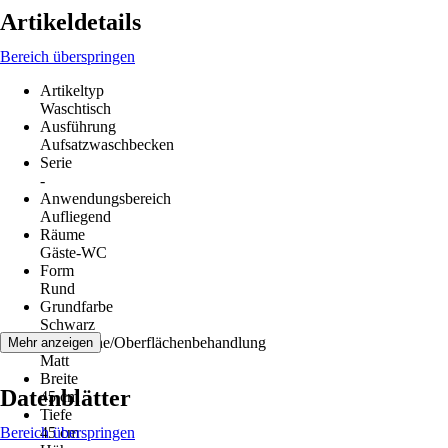
Artikeldetails
Bereich überspringen
Artikeltyp
Waschtisch
Ausführung
Aufsatzwaschbecken
Serie
-
Anwendungsbereich
Aufliegend
Räume
Gäste-WC
Form
Rund
Grundfarbe
Schwarz
Oberfläche/Oberflächenbehandlung
Mehr anzeigen
Matt
Breite
Datenblätter
45 cm
Tiefe
Bereich überspringen
45 cm