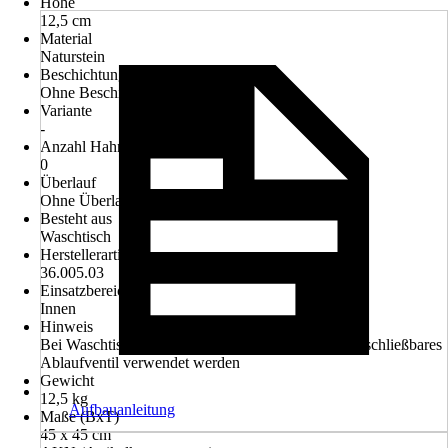
Höhe
12,5 cm
Material
Naturstein
Beschichtung
Ohne Beschichtung
Variante
-
Anzahl Hahnlöcher
0
Überlauf
Ohne Überlauf
Besteht aus
Waschtisch
Herstellerartikelnummer
36.005.03
Einsatzbereich
Innen
Hinweis
Bei Waschtischen ohne Überlauf muss ein nicht verschließbares
Ablaufventil verwendet werden
Gewicht
12,5 kg
Aufbauanleitung
Maße (BxT)
45 x 45 cm