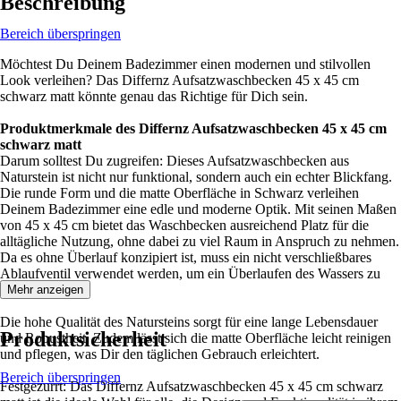
Beschreibung
Bereich überspringen
Möchtest Du Deinem Badezimmer einen modernen und stilvollen
Look verleihen? Das Differnz Aufsatzwaschbecken 45 x 45 cm
schwarz matt könnte genau das Richtige für Dich sein.
Produktmerkmale des Differnz Aufsatzwaschbecken 45 x 45 cm
schwarz matt
Darum solltest Du zugreifen: Dieses Aufsatzwaschbecken aus
Naturstein ist nicht nur funktional, sondern auch ein echter Blickfang.
Die runde Form und die matte Oberfläche in Schwarz verleihen
Deinem Badezimmer eine edle und moderne Optik. Mit seinen Maßen
von 45 x 45 cm bietet das Waschbecken ausreichend Platz für die
alltägliche Nutzung, ohne dabei zu viel Raum in Anspruch zu nehmen.
Da es ohne Überlauf konzipiert ist, muss ein nicht verschließbares
Ablaufventil verwendet werden, um ein Überlaufen des Wassers zu
verhindern.
Mehr anzeigen
Die hohe Qualität des Natursteins sorgt für eine lange Lebensdauer
Produktsicherheit
und Robustheit. Zudem lässt sich die matte Oberfläche leicht reinigen
und pflegen, was Dir den täglichen Gebrauch erleichtert.
Bereich überspringen
Festgezurrt: Das Differnz Aufsatzwaschbecken 45 x 45 cm schwarz