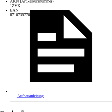
AKN (Artikelkurznummer)
1ZVK
EAN
8710735770124
Aufbauanleitung