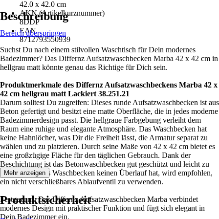
42.0 x 42.0 cm
AKN (Artikelkurznummer)
Beschreibung
8DDP
EAN
Bereich überspringen
8712793550939
Suchst Du nach einem stilvollen Waschtisch für Dein modernes
Badezimmer? Das Differnz Aufsatzwaschbecken Marba 42 x 42 cm in
hellgrau matt könnte genau das Richtige für Dich sein.
Produktmerkmale des Differnz Aufsatzwaschbeckens Marba 42 x
42 cm hellgrau matt Lackiert 38.251.21
Darum solltest Du zugreifen: Dieses runde Aufsatzwaschbecken ist aus
Beton gefertigt und besitzt eine matte Oberfläche, die in jedes moderne
Badezimmerdesign passt. Die hellgraue Farbgebung verleiht dem
Raum eine ruhige und elegante Atmosphäre. Das Waschbecken hat
keine Hahnlöcher, was Dir die Freiheit lässt, die Armatur separat zu
wählen und zu platzieren. Durch seine Maße von 42 x 42 cm bietet es
eine großzügige Fläche für den täglichen Gebrauch. Dank der
Beschichtung ist das Betonwaschbecken gut geschützt und leicht zu
reinigen. Da das Waschbecken keinen Überlauf hat, wird empfohlen,
Mehr anzeigen
ein nicht verschließbares Ablaufventil zu verwenden.
Produktsicherheit
Festgezurrt: Das Differnz Aufsatzwaschbecken Marba verbindet
modernes Design mit praktischer Funktion und fügt sich elegant in
Dein Badezimmer ein.