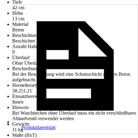
Tiefe
42 cm
Höhe
13 cm
Material
Beton
Beschichtung
Beschichtet
Anzahl Hahnlöcher
0
Überlauf
Ohne Überlauf
Beschreibung
Bei der Beschichtung wird eine Schutzschicht auf den Beton
aufgebracht. Diese
Herstellerartikelnummer
38.251.21
Einsatzbereich
Innen
Hinweis
Bei Waschtischen ohne Überlauf muss ein nicht verschließbares
Ablaufventil verwendet werden
Gewicht
Produktdatenblatt
11 kg
Maße (BxT)