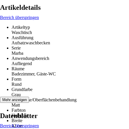
Artikeldetails
Bereich überspringen
Artikeltyp
Waschtisch
Ausführung
Aufsatzwaschbecken
Serie
Marba
Anwendungsbereich
Aufliegend
Räume
Badezimmer, Gäste-WC
Form
Rund
Grundfarbe
Grau
Oberfläche/Oberflächenbehandlung
Mehr anzeigen
Matt
Farbton
Datenblätter
Hellgrau
Breite
Bereich überspringen
42 cm