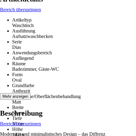
Bereich überspringen
Artikeltyp
Waschtisch
Ausführung
Aufsatzwaschbecken
Serie
Dias
Anwendungsbereich
Aufliegend
Räume
Badezimmer, Gäste-WC
Form
Oval
Grundfarbe
Anthrazit
Oberfläche/Oberflächenbehandlung
Mehr anzeigen
Matt
Breite
Beschreibung
50 cm
Tiefe
Bereich überspringen
38 cm
Höhe
Modernität und minimalistisches Design – das Differnz
14 cm