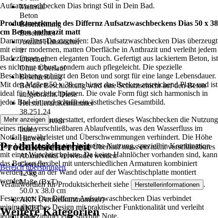
Aufsatzwaschbecken Dias bringt Stil in Dein Bad.
Material
Beton
Produktmerkmale des Differnz Aufsatzwaschbeckens Dias 50 x 38
Beschichtung
cm Beton anthrazit matt
Beschichtet
Darum solltest Du zugreifen: Das Aufsatzwaschbecken Dias überzeugt
Anzahl Hahnlöcher
mit einer modernen, matten Oberfläche in Anthrazit und verleiht jedem
0
Badezimmer einen eleganten Touch. Gefertigt aus lackiertem Beton, ist
Überlauf
es nicht nur robust, sondern auch pflegeleicht. Die spezielle
Ohne Überlauf
Beschichtung schützt den Beton und sorgt für eine lange Lebensdauer.
Beschreibung
Mit den Maßen 50 x 38 cm bietet das Becken ausreichend Platz und ist
Bei der Beschichtung wird eine Schutzschicht auf den Beton
ideal für Waschtischplatten. Die ovale Form fügt sich harmonisch in
aufgebracht. Diese
jedes Bad ein und schafft ein ästhetisches Gesamtbild.
Herstellerartikelnummer
38.251.24
Ohne Überlauf ausgestattet, erfordert dieses Waschbecken die Nutzung
Mehr anzeigen
Einsatzbereich
eines nicht verschließbaren Ablaufventils, was den Wasserfluss im
Innen
Notfall gewährleistet und Überschwemmungen verhindert. Die Höhe
Hinweis
Produktsicherheit
von 14 cm sorgt für eine bequeme Nutzung, speziell in Kombination
Bei Waschtischen ohne Überlauf muss ein nicht verschließbares
mit einer Waschtischplatte. Da keine Hahnlöcher vorhanden sind, kann
Ablaufventil verwendet werden
das Becken flexibel mit unterschiedlichen Armaturen kombiniert
Gewicht
Bereich überspringen
werden, die an der Wand oder auf der Waschtischplatte montiert
12 kg
werden.
Maße (BxT)
Verantwortlich für Produktsicherheit siehe
.
Herstellerinformationen
50.0 x 38.0 cm
Festgezurrt: Das Differnz Aufsatzwaschbecken Dias verbindet
AKN (Artikelkurznummer)
minimalistisches Design mit praktischer Funktionalität und verleiht
AKET
Weitere Kategorien
jedem Badezimmer eine stilvolle Note.
EAN