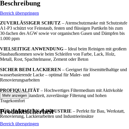
Beschreibung
Bereich überspringen
ZUVERLÄSSIGER SCHUTZ
– Atemschutzmaske mit Schutzstufe
A1-P3 schützt vor Feinstaub, festen und flüssigen Partikeln bis zum
30-fachen des AGW sowie vor organischen Gasen und Dämpfen bis
1.000 ppm
VIELSEITIGE ANWENDUNG
– Ideal beim Reinigen mit großem
Staubaufkommen sowie beim Schleifen von Farbe, Lack, Holz,
Metall, Rost, Spachtelmasse, Zement oder Beton
SICHER BEIM LACKIEREN
– Geeignet für lösemittelhaltige und
wasserbasierende Lacke – optimal für Maler- und
Renovierungsarbeiten
PROFIQUALITÄT
– Hochwertiges Filtermedium mit Aktivkohle
sorgt für lange Standzeit, zuverlässige Filterung und hohen
Mehr anzeigen
Tragekomfort
Produktsicherheit
FÜR HANDWERK & INDUSTRIE
– Perfekt für Bau, Werkstatt,
Renovierung, Lackierarbeiten und Industrieeinsätze
Bereich überspringen