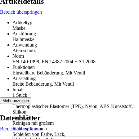
Artikeldetails
Bereich überspringen
Artikeltyp
Maske
Ausführung
Halbmaske
Anwendung
Atemschutz
Norm
EN 140:1998, EN 14387:2004 + A1:2008
Funktionen
Einstellbare Bebänderung, Mit Ventil
Ausstattung
Breite Bebänderung, Mit Ventil
Inhalt
1 Stück
Material
Mehr anzeigen
Thermoplastischer Elastomer (TPE), Nylon, ABS-Kunststoff,
Silikon
Datenblätter
Geeignet für
Reinigen mit großem
Bereich überspringen
Staubaufkommen
Schleifen von Farbe, Lack,