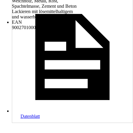
Weichholz, Metall, Rost,
Spachtelmasse, Zement und Beton
Lackieren mit lösemittelhaltigem
und wasserbasierendem Lack
EAN
9002701000564
Datenblatt