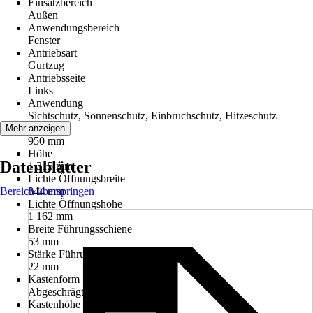
Einsatzbereich
Außen
Anwendungsbereich
Fenster
Antriebsart
Gurtzug
Antriebsseite
Links
Anwendung
Sichtschutz, Sonnenschutz, Einbruchschutz, Hitzeschutz
Breite
Mehr anzeigen
950 mm
Höhe
Datenblätter
1 315 mm
Lichte Öffnungsbreite
Bereich überspringen
844 mm
Lichte Öffnungshöhe
1 162 mm
Breite Führungsschiene
53 mm
Stärke Führungsschiene
22 mm
Kastenform
Abgeschrägt
Kastenhöhe