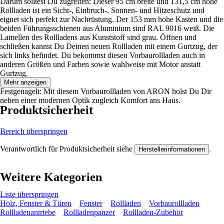
Darum solltest Du zugreifen: Dieser 95 cm breite und 131,5 cm hohe
Rollladen ist ein Sicht-, Einbruch-, Sonnen- und Hitzeschutz und
eignet sich perfekt zur Nachrüstung. Der 153 mm hohe Kasten und die
beiden Führungsschienen aus Aluminium sind RAL 9016 weiß. Die
Lamellen des Rollladens aus Kunststoff sind grau. Öffnen und
schließen kannst Du Deinen neuen Rollladen mit einem Gurtzug, der
sich links befindet. Du bekommst diesen Vorbaurollladen auch in
anderen Größen und Farben sowie wahlweise mit Motor anstatt
Gurtzug.
Mehr anzeigen
Festgenagelt: Mit diesem Vorbaurollladen von ARON holst Du Dir
neben einer modernen Optik zugleich Komfort ans Haus.
Produktsicherheit
Bereich überspringen
Verantwortlich für Produktsicherheit siehe
.
Herstellerinformationen
Weitere Kategorien
Liste überspringen
Holz, Fenster & Türen
Fenster
Rollladen
Vorbaurollladen
Rollladenantriebe
Rollladenpanzer
Rollladen-Zubehör