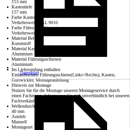
153 mm
Kastentiefe
157 mm
Farbe Kasten
Verkehrsweiß RAL 9016
Farbe Führungsschienen
Verkehrsweiß RAL 9016
Material Behang
Kunststoff
Material Kasten
Aluminium
Material Führungsschienen
Aluminium
Im Lieferumfang enthalten
Datenblatt
Einlauftrichter, Führungsschiene(Links+Rechts), Kasten,
Gurtwickler, Montageanleitung
Hinweis zur Montage
Nutzen Sie für die Montage unseren Montageservice durch
einen Fachmann. Informieren Sie sich unverbindlich bei unseren
Fachverkäufern im Markt.
Wellendurchmesser
40 mm
Antrieb
Manuell
Montageart