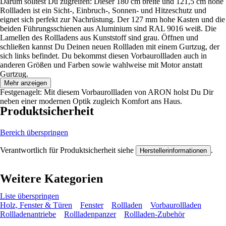
Darum solltest Du zugreifen: Dieser 180 cm breite und 121,5 cm hohe
Rollladen ist ein Sicht-, Einbruch-, Sonnen- und Hitzeschutz und
eignet sich perfekt zur Nachrüstung. Der 127 mm hohe Kasten und die
beiden Führungsschienen aus Aluminium sind RAL 9016 weiß. Die
Lamellen des Rollladens aus Kunststoff sind grau. Öffnen und
schließen kannst Du Deinen neuen Rollladen mit einem Gurtzug, der
sich links befindet. Du bekommst diesen Vorbaurollladen auch in
anderen Größen und Farben sowie wahlweise mit Motor anstatt
Gurtzug.
Mehr anzeigen
Festgenagelt: Mit diesem Vorbaurollladen von ARON holst Du Dir
neben einer modernen Optik zugleich Komfort ans Haus.
Produktsicherheit
Bereich überspringen
Verantwortlich für Produktsicherheit siehe
.
Herstellerinformationen
Weitere Kategorien
Liste überspringen
Holz, Fenster & Türen
Fenster
Rollladen
Vorbaurollladen
Rollladenantriebe
Rollladenpanzer
Rollladen-Zubehör