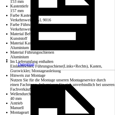
153 mm
Kastentiefe
157 mm
Farbe Kasten
Verkehrsweiß RAL 9016
Farbe Führungsschienen
Verkehrsweiß RAL 9016
Material Behang
Kunststoff
Material Kasten
Aluminium
Material Führungsschienen
Aluminium
Im Lieferumfang enthalten
Datenblatt
Einlauftrichter, Führungsschiene(Links+Rechts), Kasten,
Gurtwickler, Montageanleitung
Hinweis zur Montage
Nutzen Sie für die Montage unseren Montageservice durch
einen Fachmann. Informieren Sie sich unverbindlich bei unseren
Fachverkäufern im Markt.
Wellendurchmesser
40 mm
Antrieb
Manuell
Montageart