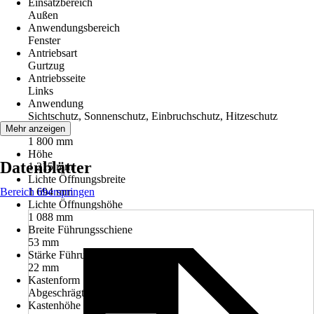
Einsatzbereich
Außen
Anwendungsbereich
Fenster
Antriebsart
Gurtzug
Antriebsseite
Links
Anwendung
Sichtschutz, Sonnenschutz, Einbruchschutz, Hitzeschutz
Breite
Mehr anzeigen
1 800 mm
Höhe
Datenblätter
1 215 mm
Lichte Öffnungsbreite
Bereich überspringen
1 694 mm
Lichte Öffnungshöhe
1 088 mm
Breite Führungsschiene
53 mm
Stärke Führungsschiene
22 mm
Kastenform
Abgeschrägt
Kastenhöhe