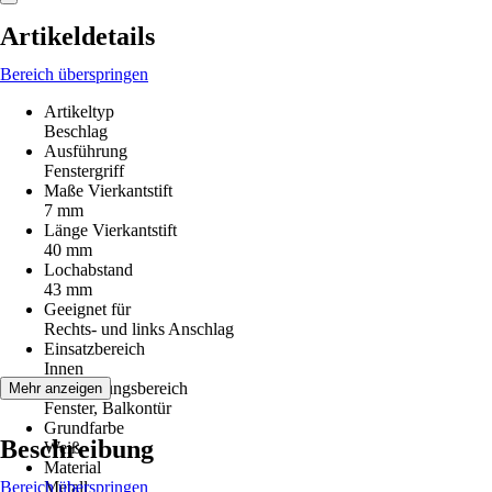
Artikeldetails
Bereich überspringen
Artikeltyp
Beschlag
Ausführung
Fenstergriff
Maße Vierkantstift
7 mm
Länge Vierkantstift
40 mm
Lochabstand
43 mm
Geeignet für
Rechts- und links Anschlag
Einsatzbereich
Innen
Anwendungsbereich
Mehr anzeigen
Fenster, Balkontür
Grundfarbe
Beschreibung
Weiß
Material
Bereich überspringen
Metall