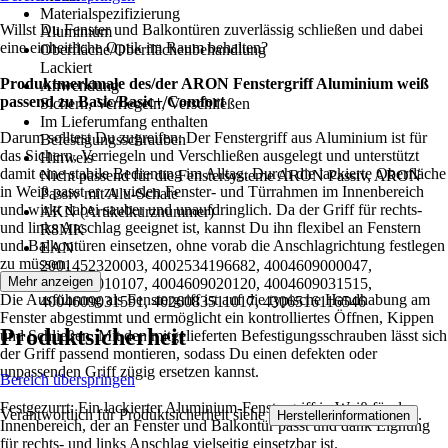
Materialspezifizierung
Willst Du Fenster und Balkontüren zuverlässig schließen und dabei
Aluminium
eine einheitliche Optik im Raum behalten?
Oberfläche/Oberflächenbehandlung
Lackiert
Produktmerkmale des/der ARON Fenstergriff Aluminium weiß
Anwendung
passend zu Basic/Basic+/Comfort
Sichern, Verriegeln, Verschließen
Im Lieferumfang enthalten
Darum solltest Du zugreifen: Der Fenstergriff aus Aluminium ist für
Befestigungsschrauben
das Sichern, Verriegeln und Verschließen ausgelegt und unterstützt
Hinweis
damit eine stabile Bedienung im Alltag. Durch die lackierte Oberfläche
Nicht passend für die Fenstersysteme ARON Passiv, ARON
in Weiß passt er zu vielen Fenster- und Türrahmen im Innenbereich
Passiv mit Alu-Schale
und wirkt dabei sauber und unaufdringlich. Da der Griff für rechts-
AKN (Artikelkurznummer)
und links Anschlag geeignet ist, kannst Du ihn flexibel an Fenstern
R8MK
und Balkontüren einsetzen, ohne vorab die Anschlagrichtung festlegen
EAN
zu müssen.
2001452320003, 4002534196682, 4004609000047,
Mehr anzeigen
4004609010107, 4004609020120, 4004609031515,
Die Ausführung als Fenstergriff ist auf die typische Handhabung am
4004609031591, 4026083511017, 4306516116546
Fenster abgestimmt und ermöglicht ein kontrolliertes Öffnen, Kippen
Produktsicherheit
und Schließen. Mit den mitgelieferten Befestigungsschrauben lässt sich
der Griff passend montieren, sodass Du einen defekten oder
unpassenden Griff zügig ersetzen kannst.
Bereich überspringen
Festgezurrt: Ein lackierter Aluminium-Fenstergriff in Weiß für den
Verantwortlich für Produktsicherheit siehe
.
Herstellerinformationen
Innenbereich, der an Fenster und Balkontür passt und dank Eignung
für rechts- und links Anschlag vielseitig einsetzbar ist.