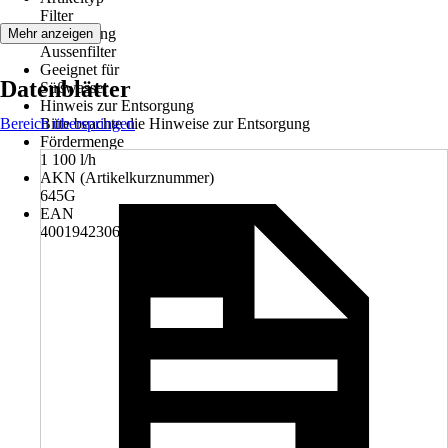
Filter
Ausführung
Mehr anzeigen
Aussenfilter
Geeignet für
Datenblätter
Süßwasser
Hinweis zur Entsorgung
Bereich überspringen
Bitte beachte die Hinweise zur Entsorgung
Fördermenge
1 100 l/h
AKN (Artikelkurznummer)
645G
EAN
4001942306058