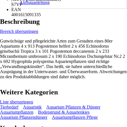
Aufbauanleitung
S7VP
EAN
4001615091335
Beschreibung
Bereich überspringen
Gutwüchsige und pflegeleichte Arten zum Gestalten eines 80er
Aquariums 4 x 913 Pogostemon helferi 2 x 456 Echinodorus
grisebachii Tropica 3 x 101 Pogostemon deccanensis 2 x 233
Micranthemum umbrosum 2 x 190 Echinodorus Dschungelstar Nr.2 2
x 692 Hygrophila polysperma Aquarienpflanzen sind richtige
„Verwandlungskünstler“. Das heißt, sie haben unterschiedliche
Ausprägung in der Unterwasser- und Überwasserform. Abweichungen
zu den Produktabbildungen sind daher möglich.
Weitere Kategorien
Liste überspringen
Tierbedarf
Aquaristik
Aquarium Pflanzen & Dünger
Aquariumpflanzen
Bodengrund & Aquarienkies
Aquarium Pflanzendünger
Aquariumpflanzen Pflege