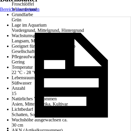
Froschlöffel
Bereich überspringen
Wasserfreund
Grundfarbe
Grün
Lage im Aquarium
Vordergrund, Mittelgrund, Hintergrund
Wachstumsgeschwindigkeit
Langsam, Mittel
Geeignet für folgenden Beckentyp
Gesellschaftsaquarium
Pflegeaufwand
Gering
Temperatur
22 °C - 28 °C
Lebensraum
Süßwasser
Anzahl
15
Natürliches Vorkommen
Asien, Mittelamerika, Kultivar
Lichtbedarf
Schatten, Sonne, Halbschatten
Wuchshöhe ausgewachsen ca.
30 cm
AKN (Artikelkurznummer)