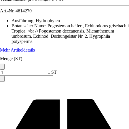
Art.-Nr.
4614270
Ausführung
:
Hydrophyten
Botanischer Name
:
Pogostemon helferi, Echinodorus grisebachii
Tropica, <br />Pogostemon deccanensis, Micranthemum
umbrosum, Echinod. Dschungelstar Nr. 2, Hygrophila
polysperma
Mehr Artikeldetails
Menge (ST)
1 ST