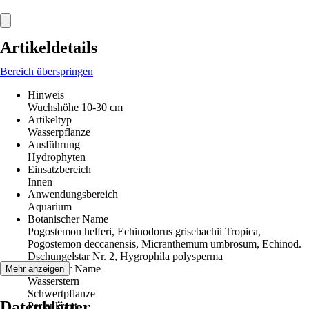
Artikeldetails
Bereich überspringen
Hinweis
Wuchshöhe 10-30 cm
Artikeltyp
Wasserpflanze
Ausführung
Hydrophyten
Einsatzbereich
Innen
Anwendungsbereich
Aquarium
Botanischer Name
Pogostemon helferi, Echinodorus grisebachii Tropica,
Pogostemon deccanensis, Micranthemum umbrosum, Echinod.
Dschungelstar Nr. 2, Hygrophila polysperma
Deutscher Name
Mehr anzeigen
Wasserstern
Schwertpflanze
Datenblätter
Perlenkraut