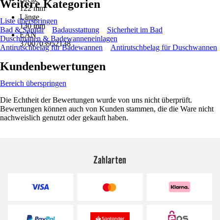
Weitere Kategorien
122 mm
Länge
Liste überspringen
130 mm
Bad & Sanitär
Badausstattung
Sicherheit im Bad
EAN
Duschmatten & Badewanneneinlagen
3700703952138
Antirutschbelag für Badewannen
Antirutschbelag für Duschwannen
Kundenbewertungen
Bereich überspringen
Die Echtheit der Bewertungen wurde von uns nicht überprüft.
Bewertungen können auch von Kunden stammen, die die Ware nicht
nachweislich genutzt oder gekauft haben.
Zahlarten