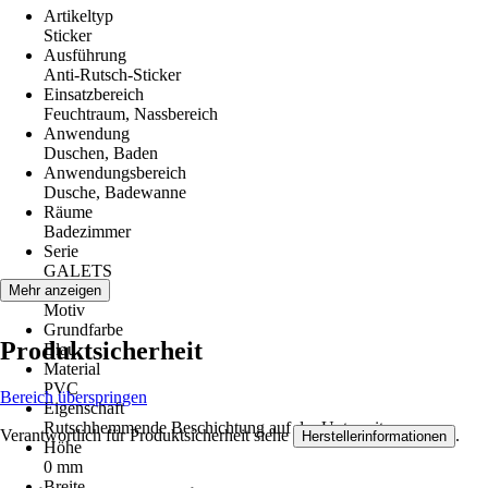
Artikeltyp
Sticker
Ausführung
Anti-Rutsch-Sticker
Einsatzbereich
Feuchtraum, Nassbereich
Anwendung
Duschen, Baden
Anwendungsbereich
Dusche, Badewanne
Räume
Badezimmer
Serie
GALETS
Form
Mehr anzeigen
Motiv
Grundfarbe
Produktsicherheit
Blau
Material
PVC
Bereich überspringen
Eigenschaft
Rutschhemmende Beschichtung auf der Unterseite
Verantwortlich für Produktsicherheit siehe
.
Herstellerinformationen
Höhe
0 mm
Breite