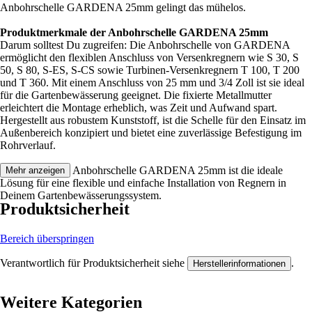
Anbohrschelle GARDENA 25mm gelingt das mühelos.
Produktmerkmale der Anbohrschelle GARDENA 25mm
Darum solltest Du zugreifen: Die Anbohrschelle von GARDENA
ermöglicht den flexiblen Anschluss von Versenkregnern wie S 30, S
50, S 80, S-ES, S-CS sowie Turbinen-Versenkregnern T 100, T 200
und T 360. Mit einem Anschluss von 25 mm und 3/4 Zoll ist sie ideal
für die Gartenbewässerung geeignet. Die fixierte Metallmutter
erleichtert die Montage erheblich, was Zeit und Aufwand spart.
Hergestellt aus robustem Kunststoff, ist die Schelle für den Einsatz im
Außenbereich konzipiert und bietet eine zuverlässige Befestigung im
Rohrverlauf.
Festgezurrt: Die Anbohrschelle GARDENA 25mm ist die ideale
Mehr anzeigen
Lösung für eine flexible und einfache Installation von Regnern in
Deinem Gartenbewässerungssystem.
Produktsicherheit
Bereich überspringen
Verantwortlich für Produktsicherheit siehe
.
Herstellerinformationen
Weitere Kategorien