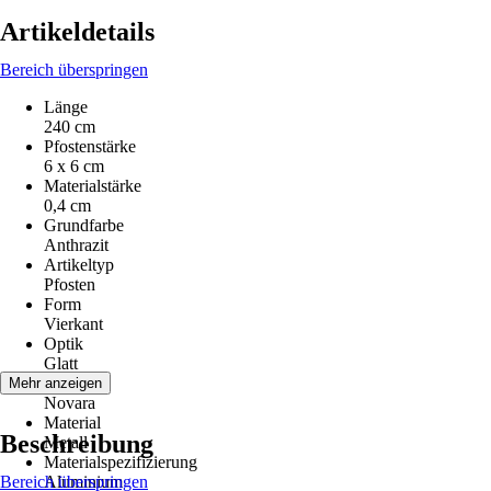
Artikeldetails
Bereich überspringen
Länge
240 cm
Pfostenstärke
6 x 6 cm
Materialstärke
0,4 cm
Grundfarbe
Anthrazit
Artikeltyp
Pfosten
Form
Vierkant
Optik
Glatt
Serie
Mehr anzeigen
Novara
Material
Beschreibung
Metall
Materialspezifizierung
Bereich überspringen
Aluminium