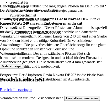
Geeignet für
Benötigst Du einen stabilen und langlebigen Pfosten für Dein Projekt?
Einbetonieren
Der Alupfosten GroJa Novara DB703 bietet genau das.
Oberfläche/Oberflächenbehandlung
Pulverbeschichtet
Produktmerkmale des Alupfostens GroJa Novara DB703 inkl.
AKN (Artikelkurznummer)
Kappe 6 x 6 x 240 cm zum Einbetonieren anthrazit
4VAW
Darum solltest Du zugreifen: Dieser Pfosten aus Aluminium ist speziell
EAN
für das Einbetonieren konzipiert, was eine stabile und dauerhafte
4250260968213, 4250260968510
Verankerung ermöglicht. Mit einer Länge von 240 cm und einer Stärke
von 6 x 6 cm bietet er die nötige Robustheit für verschiedene
Anwendungen. Die pulverbeschichtete Oberfläche sorgt für eine glatte
Optik und schützt den Pfosten vor Korrosion und
Witterungseinflüssen. Der anthrazitfarbene Pfosten fügt sich
harmonisch in moderne Designs ein und ist ideal für den Einsatz im
Außenbereich geeignet. Die Materialstärke von 4 mm gewährleistet
zusätzliche Stabilität und Langlebigkeit.
Mehr anzeigen
Festgezurrt: Der Alupfosten GroJa Novara DB703 ist die ideale Wahl
Produktsicherheit
für stabile und langlebige Konstruktionen im Außenbereich.
Bereich überspringen
Verantwortlich für Produktsicherheit siehe
.
Herstellerinformationen