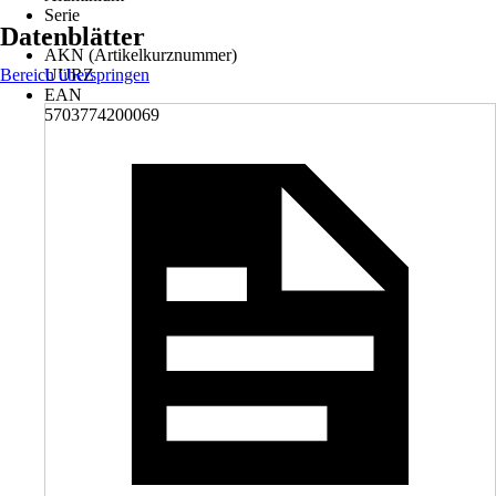
Serie
Datenblätter
-
AKN (Artikelkurznummer)
Bereich überspringen
UURZ
EAN
5703774200069