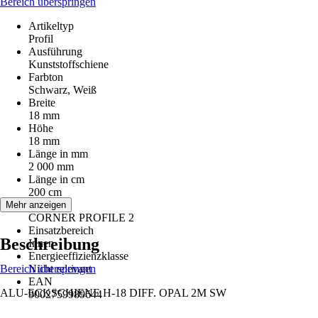
Bereich überspringen
Artikeltyp
Profil
Ausführung
Kunststoffschiene
Farbton
Schwarz, Weiß
Breite
18 mm
Höhe
18 mm
Länge in mm
2 000 mm
Länge in cm
200 cm
Serie
Mehr anzeigen
CORNER PROFILE 2
Einsatzbereich
Beschreibung
Innen
Energieeffizienzklasse
Bereich überspringen
Nicht relevant
EAN
ALU-ECKSCHIENE H-18 DIFF. OPAL 2M SW
9002759989644