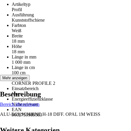
Artikeltyp
Profil
Ausführung
Kunststoffschiene
Farbton
Weiß
Breite
18 mm
Höhe
18 mm
Länge in mm
1 000 mm
Länge in cm
100 cm
Serie
Mehr anzeigen
CORNER PROFILE 2
Einsatzbereich
Beschreibung
Innen
Energieeffizienzklasse
Bereich überspringen
Nicht relevant
EAN
ALU-ECKSCHIENE H-18 DIFF. OPAL 1M WEISS
9002759989583
Weitere Kategorien