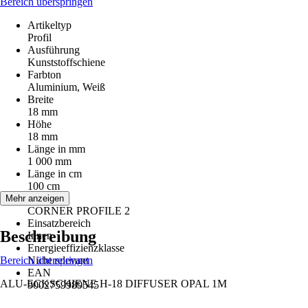
Bereich überspringen
Artikeltyp
Profil
Ausführung
Kunststoffschiene
Farbton
Aluminium, Weiß
Breite
18 mm
Höhe
18 mm
Länge in mm
1 000 mm
Länge in cm
100 cm
Serie
Mehr anzeigen
CORNER PROFILE 2
Einsatzbereich
Beschreibung
Innen
Energieeffizienzklasse
Bereich überspringen
Nicht relevant
EAN
ALU-ECKSCHIENE H-18 DIFFUSER OPAL 1M
9002759989545