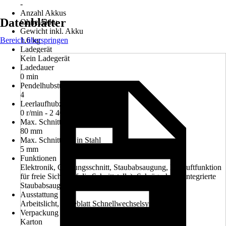
-
Anzahl Akkus
Datenblätter
Ohne Akku
Gewicht inkl. Akku
Bereich überspringen
1,6 kg
Ladegerät
Kein Ladegerät
Ladedauer
0 min
Pendelhubstufen
4
Leerlaufhubzahl
0 r/min - 2 400 r/min
Max. Schnitttiefe in Holz
80 mm
Max. Schnitttiefe in Stahl
5 mm
Funktionen
Elektronik, Gehrungsschnitt, Staubabsaugung, Blasluftfunktion
für freie Sicht (auf die Schnittstelle), Schrägschnitt, Integrierte
Staubabsaugung, Anschluss für Staubabsaugung
Ausstattung
Arbeitslicht, Sägeblatt Schnellwechselsystem
Verpackung
Karton