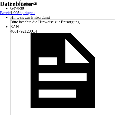
Datenblätter
Schnellladegerät
Gewicht
Bereich überspringen
1,995 kg
Hinweis zur Entsorgung
Bitte beachte die Hinweise zur Entsorgung
EAN
4061792123014