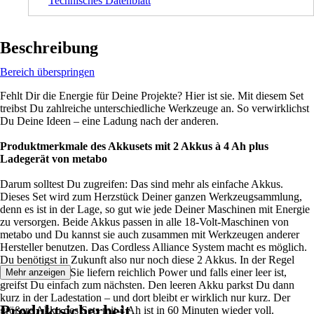
Technisches Datenblatt
Beschreibung
Bereich überspringen
Fehlt Dir die Energie für Deine Projekte? Hier ist sie. Mit diesem Set
treibst Du zahlreiche unterschiedliche Werkzeuge an. So verwirklichst
Du Deine Ideen – eine Ladung nach der anderen.
Produktmerkmale des Akkusets mit 2 Akkus à 4 Ah plus
Ladegerät von metabo
Darum solltest Du zugreifen: Das sind mehr als einfache Akkus.
Dieses Set wird zum Herzstück Deiner ganzen Werkzeugsammlung,
denn es ist in der Lage, so gut wie jede Deiner Maschinen mit Energie
zu versorgen. Beide Akkus passen in alle 18-Volt-Maschinen von
metabo und Du kannst sie auch zusammen mit Werkzeugen anderer
Hersteller benutzen. Das Cordless Alliance System macht es möglich.
Du benötigst in Zukunft also nur noch diese 2 Akkus. In der Regel
reichen sie aus. Sie liefern reichlich Power und falls einer leer ist,
Mehr anzeigen
greifst Du einfach zum nächsten. Den leeren Akku parkst Du dann
kurz in der Ladestation – und dort bleibt er wirklich nur kurz. Der
Produktsicherheit
größere Akku des Sets mit 4 Ah ist in 60 Minuten wieder voll.