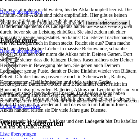
Du musst übrigens nicht warten, bis der Akku komplett leer ist. Die
Bereich überspringen
Lithium-Ionen-Akkus sind nicht empfindlich. Hier gibt es keinen
Memory-Effekt und dank der Kühlung sowie des intelligenten
Verantwortlich für Produktsicherheit siehe
.
Herstellerinformationen
Batteriemanagements des Ladegeräts halten die Akkus viele Zyklen
durch, bevor sie an Leistung einbüßen. Sie sind zudem mit einer
Kapazitätsanzeige ausgestattet. So kannst Du jederzeit nachschauen,
Entsorgung
wie viel Energie noch in ihnen steckt. Reicht sie aus? Dann mache
Dich ans Werk. Bohre Löcher in massive Betonwände, schraube
Bereich überspringen
Möbel zusammen oder nimm die Akkus mit in Deinen Garten. Dort
stellen sie sicher, dass die Klingen Deines Rasenmähers oder Deiner
Heckenschere in Bewegung bleiben. Sie geben auch Deinem
Laubsauger genug Puste, damit er Deine Einfahrt wieder von Blättern
befreit. Darüber hinaus passen sie noch in Scheinwerfer, Radios,
Kompressoren, Heißluftpistolen und viele weitere Geräte.
Elektrogeräte, Batterien, Akkus und Leuchtmittel dürfen nicht im
Hausmüll entsorgt werden. Batterien, Akkus und Leuchtmittel sind vor
Dieses Set steckt randvoll mit Energie. Die beiden Akkus haben
der Entsorgung aus dem Gerät zu entnehmen, sofern dies
zusammen 8 Ah (4,0 und 4,0). Mithilfe des mitgelieferten Ladegeräts
zerstörungsfrei möglich ist. Mehr Informationen findest Du bei unseren
tankst Du sie im Nu wieder auf und da es sich um Lithium-Ionen-
Entsorgungsservices
.
Akkus handelt, leisten sie Dir viele Jahre gute Dienste.
Festgenagelt: Mit diesen 2 Akkus und dem Ladegerät bist Du kabellos
Weitere Kategorien
und frei bei Deiner Arbeit.
Liste überspringen