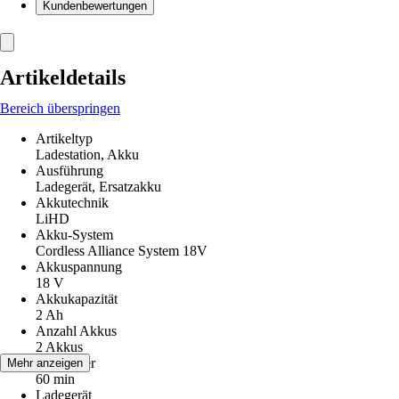
Kundenbewertungen
Artikeldetails
Bereich überspringen
Artikeltyp
Ladestation, Akku
Ausführung
Ladegerät, Ersatzakku
Akkutechnik
LiHD
Akku-System
Cordless Alliance System 18V
Akkuspannung
18 V
Akkukapazität
2 Ah
Anzahl Akkus
2 Akkus
Ladedauer
Mehr anzeigen
60 min
Ladegerät