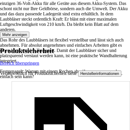
einzigen 36-Volt-Akku für alle Geräte aus diesem Akku-System. Das
schont nicht nur Ihre Geldbörse, sondern auch die Umwelt. Der Akku
und das dazu passende Ladegerät sind extra erhältlich. In dem
Laubbläser steckt ordentlich Kraft: Er bläst mit einer maximalen
Luftgeschwindigkeit von 210 km/h. Da bleibt kein Blatt auf dem
anderen.
Mehr anzeigen
Das Rohr des Laubbläsers ist flexibel verstellbar und lässt sich auch
abnehmen. Für absolut angenehmes und einfaches Arbeiten gibt es
Produktsicherheit
einen komfortablen Tragegurt. Damit der Laubbläser sicher und
platzsparend verstaut werden kann, ist eine praktische Wandhalterung
integriert.
Bereich überspringen
Festgenagelt: Warum mit einem Rechen abmühen, wenn es auch
Verantwortlich für Produktsicherheit siehe
.
Herstellerinformationen
einfach sein kann?