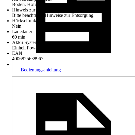
Boden, Hofeinfahrt
Hinweis zur Entsorgung
Bitte beachte die Hinweise zur Entsorgung
Häckselfunktion
Nein
Ladedauer
60 min
Akku-System
Einhell Power-X-Change 18V
EAN
4006825638967
Bedienungsanleitung