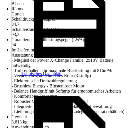
Blasen
Räume
Garten
Schalldruckpegel (LpA)
84,7
Schallleistungspegel (LWA)
93,3
Garantierter Schallleistungspegel (LWAg)
94
Im Lieferumfang enthalten
Ausstattung
- Mitglied der Power X-Change Familie, 2x18V Batterie
notwendig
- Turboschalter - für maximale Blasleistung mit 816m³/h
Technisches Datenblatt
- Verstellbares, abnehmbares Rohr (3-stufig)
- Elektronische Drehzahlregulierung
- Brushless Energy - Bürstenloser Motor
- Balance Handgriff mit Softgrip für ergonomisches Arbeiten
- Komfortabler Tragegurt
- Robuster Metallring für lange Lebenszeit
- Integrierte Wandhalterung für einfache Aufbewahrung
- Lieferung ohne Akku und ohne Ladegerät (separat erhältlich)
Gewicht
3,613 kg
Anwendungsbereich