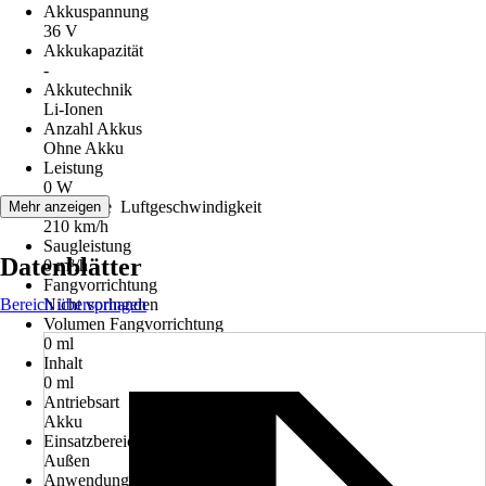
Akkuspannung
36 V
Akkukapazität
-
Akkutechnik
Li-Ionen
Anzahl Akkus
Ohne Akku
Leistung
0 W
Maximale Luftgeschwindigkeit
Mehr anzeigen
210 km/h
Saugleistung
Datenblätter
0 m³/h
Fangvorrichtung
Bereich überspringen
Nicht vorhanden
Volumen Fangvorrichtung
0 ml
Inhalt
0 ml
Antriebsart
Akku
Einsatzbereich
Außen
Anwendung