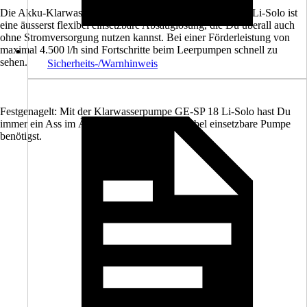
Die Akku-Klarwasserpumpe Power X-Change GE-SP 18 Li-Solo ist
eine äusserst flexibel einsetzbare Absauglösung, die Du überall auch
ohne Stromversorgung nutzen kannst. Bei einer Förderleistung von
maximal 4.500 l/h sind Fortschritte beim Leerpumpen schnell zu
sehen.
Sicherheits-/Warnhinweis
Festgenagelt: Mit der Klarwasserpumpe GE-SP 18 Li-Solo hast Du
immer ein Ass im Ärmel, wenn Du eine flexibel einsetzbare Pumpe
benötigst.