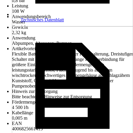
0,8 bar
Leistung
108 W
Anwendungsbereich
Technisches Datenblatt
Wasser
Gewicht
2,32 kg
Anwendung
Abpumpen, Absaugen, Pumpen
Artikelvorteil
Flexible Batteriebox mit integrierter Kabelhalterung, Dreistufiger
Schalter mit Dauerlauffunktion, Lange Kabelverbindung für
größere Eintauchtiefe, Große Fördermenge durch
leistungsstarken Motor, Flachabsaugend bis auf 1 mm
wischtrocken, Hochwertiges Pumpengehäuse aus schlagzähem
Kunststoff, Gut erreichbarer Schlauchanschluss an der
Pumpenoberseite
Hinweis zur Entsorgung
Bitte beachte die Hinweise zur Entsorgung
Fördermenge
4 500 l/h
Kabellänge
0,005 m
EAN
4006825661415