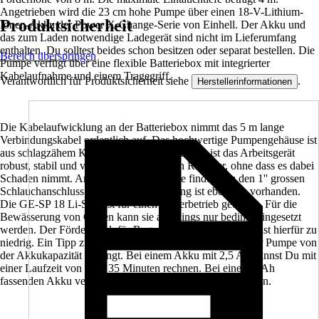
Angetrieben wird die 23 cm hohe Pumpe über einen 18-V-Lithium-
Produktsicherheit
Ionen-Akku der Power X-Change-Serie von Einhell. Der Akku und
das zum Laden notwendige Ladegerät sind nicht im Lieferumfang
enthalten. Du solltest beides schon besitzen oder separat bestellen. Die
Bereich überspringen
Pumpe verfügt über eine flexible Batteriebox mit integrierter
Kabelaufnahme und einem Tragegriff.
Verantwortlich für Produktsicherheit siehe
.
Herstellerinformationen
Die Kabelaufwicklung an der Batteriebox nimmt das 5 m lange
Verbindungskabel ordentlich auf. Das hochwertige Pumpengehäuse ist
aus schlagzähem Kunststoff hergestellt. Damit ist das Arbeitsgerät
robust, stabil und verträgt auch mal einen Rempler, ohne dass es dabei
Schaden nimmt. An der Pumpenoberseite findest Du den 1'' grossen
Schlauchanschluss. Eine Wandbefestigung ist ebenfalls vorhanden.
Die GE-SP 18 Li-Solo ist für einen Dauerbetrieb geeignet. Für die
Bewässerung von Gärten kann sie allerdings nur bedingt eingesetzt
werden. Der Förderdruck für Regner oder Rasensprenger ist hierfür zu
niedrig. Ein Tipp zum Akku: Klar ist, dass die Laufzeit der Pumpe von
der Akkukapazität abhängt. Bei einem Akku mit 2,5 Ah kannst Du mit
einer Laufzeit von rund 35 Minuten rechnen. Bei einem 6 Ah
fassenden Akku verlängert sich die Laufzeit auf 80 Minuten.