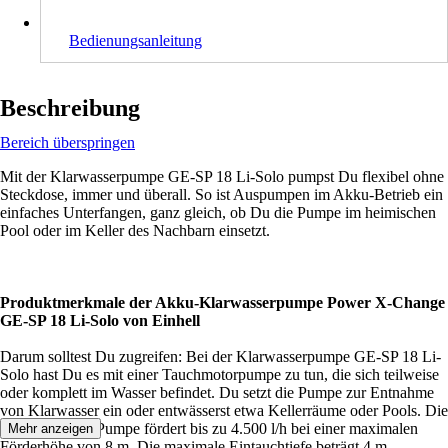
Bedienungsanleitung
Beschreibung
Bereich überspringen
Mit der Klarwasserpumpe GE-SP 18 Li-Solo pumpst Du flexibel ohne
Steckdose, immer und überall. So ist Auspumpen im Akku-Betrieb ein
einfaches Unterfangen, ganz gleich, ob Du die Pumpe im heimischen
Pool oder im Keller des Nachbarn einsetzt.
Produktmerkmale der Akku-Klarwasserpumpe Power X-Change
GE-SP 18 Li-Solo von Einhell
Darum solltest Du zugreifen: Bei der Klarwasserpumpe GE-SP 18 Li-
Solo hast Du es mit einer Tauchmotorpumpe zu tun, die sich teilweise
oder komplett im Wasser befindet. Du setzt die Pumpe zur Entnahme
von Klarwasser ein oder entwässerst etwa Kellerräume oder Pools. Die
leistungsstarke Pumpe fördert bis zu 4.500 l/h bei einer maximalen
Mehr anzeigen
Förderhöhe von 8 m. Die maximale Eintauchtiefe beträgt 4 m.