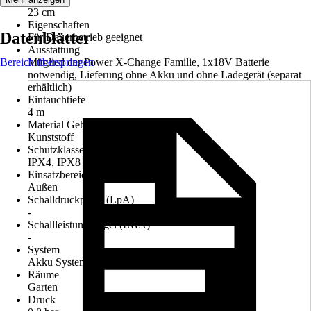
23 cm
Eigenschaften
Datenblätter
Für Dauerbetrieb geeignet
Ausstattung
Bereich überspringen
Mitglied der Power X-Change Familie, 1x18V Batterie
notwendig, Lieferung ohne Akku und ohne Ladegerät (separat
erhältlich)
Eintauchtiefe
4 m
Material Gehäuse
Kunststoff
Schutzklasse
IPX4, IPX8
Einsatzbereich
Außen
Schalldruckpegel (LpA)
-
Schallleistungspegel (LWA)
-
System
Akku System Einhell Power-X-Change
Räume
Garten
Druck