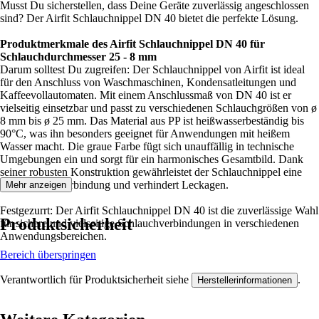
Musst Du sicherstellen, dass Deine Geräte zuverlässig angeschlossen
sind? Der Airfit Schlauchnippel DN 40 bietet die perfekte Lösung.
Produktmerkmale des Airfit Schlauchnippel DN 40 für
Schlauchdurchmesser 25 - 8 mm
Darum solltest Du zugreifen: Der Schlauchnippel von Airfit ist ideal
für den Anschluss von Waschmaschinen, Kondensatleitungen und
Kaffeevollautomaten. Mit einem Anschlussmaß von DN 40 ist er
vielseitig einsetzbar und passt zu verschiedenen Schlauchgrößen von ø
8 mm bis ø 25 mm. Das Material aus PP ist heißwasserbeständig bis
90°C, was ihn besonders geeignet für Anwendungen mit heißem
Wasser macht. Die graue Farbe fügt sich unauffällig in technische
Umgebungen ein und sorgt für ein harmonisches Gesamtbild. Dank
seiner robusten Konstruktion gewährleistet der Schlauchnippel eine
zuverlässige Verbindung und verhindert Leckagen.
Mehr anzeigen
Festgezurrt: Der Airfit Schlauchnippel DN 40 ist die zuverlässige Wahl
Produktsicherheit
für sichere und vielseitige Schlauchverbindungen in verschiedenen
Anwendungsbereichen.
Bereich überspringen
Verantwortlich für Produktsicherheit siehe
.
Herstellerinformationen