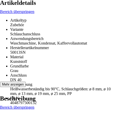
Artikeldetails
Bereich überspringen
Artikeltyp
Zubehör
Variante
Schlauchanschluss
Anwendungsbereich
Waschmaschine, Kondensat, Kaffeevollautomat
Herstellerartikelnummer
50013SN
Material
Kunststoff
Grundfarbe
Grau
Anschluss
DN 40
Beschreibung
Mehr anzeigen
Heißwasserbeständig bis 90°C, Schlauchgrößen: ø 8 mm, ø 10
mm, ø 13 mm, ø 19 mm, ø 25 mm, PP
Beschreibung
EAN
4048797500132
Bereich überspringen