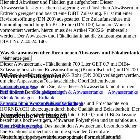
Hier sind Abwässer und Fäkalien gut aufgehoben: Dieser
Abwassertank ist zur sicheren Lagerung von häuslichen Abwässern im
Erdreich geeignet und besitzt eine DiBT-Zulassung. Er ist mit einer
Revisionsöffnung (DN 200) ausgestattet. Der Zulaufanschluss mit
Gummilippendichtung für KG-Rohre (DN 100) kann auf Wunsch
vormontiert werden, hierzu muss der Artikel 7002264 mitbestellt
werden. Der Abwasser- und Fäkalientank hat die Zulassungsnummer
DIBT Nr. Z-40.24-140.
Was Sie ansonsten über Ihren neuen Abwasser- und Fäkalientank
wissen sollten
Mehr anzeigen
Dieser Abwassertank - Fäkalientank 700 Liter GET 0,7 mit DIBt-
Zulassung besitzt eine Revisionsöffnung (Kontrollschacht) in DN 200.
Weitere Kategorien
Der Tank kann somit durch ein KG Rohr (DN 200) verlängert werden,
um eine Anpassung an das tatsächliche Oberflächenniveau
vorzunehmen. Beachten Sie, dass dieser Abwassertank nicht für den
Liste überspringen
befahrbaren Bereich geeignet ist!
Bad & Sanitär
Kleinkläranlagen & Abwassertanks
Abwassertanks
Kleinkläranlagen
Erdtank
Leistung ohne Kompromisse: Die Erdtanks und Erdschächte von
Zubehör für Abwasser & Kleinkäranlagen
HORNBACH überzeugen durch hohe Qualität und Belastbarkeit! Der
Kundenbewertungen
Abwassertank - Fäkalientank 700 Liter GET 0,7 mit DIBt-Zulassung
besteht aus hochwertigem, schwarzen Polyethylen und ist nahtlos aus
einem Stück gefertigt. Das macht den Abwassertank besonders sicher.
Bereich überspringen
Die Rotationsformtechnik und die speziellen GreenLife-
Die Echtheit der Bewertungen wurde von uns nicht überprüft.
Versteifungsrippen gewährleisten optimale Formstabilität und