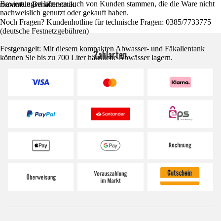
Bewertungen können auch von Kunden stammen, die die Ware nicht
maximale Behälterstatik.
nachweislich genutzt oder gekauft haben.
Noch Fragen? Kundenhotline für technische Fragen: 0385/7733775
(deutsche Festnetzgebühren)
Festgenagelt: Mit diesem kompakten Abwasser- und Fäkalientank
Zahlarten
können Sie bis zu 700 Liter häusliche Abwässer lagern.