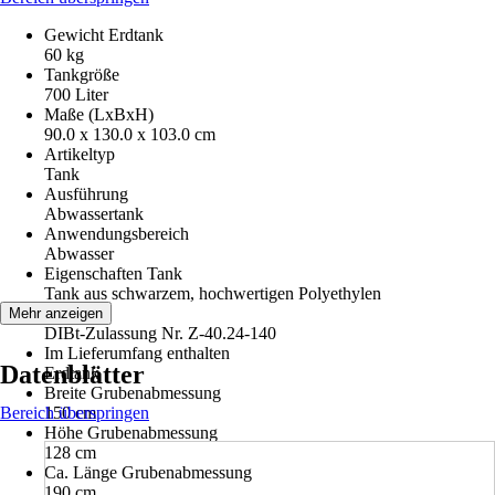
Gewicht Erdtank
60 kg
Tankgröße
700 Liter
Maße (LxBxH)
90.0 x 130.0 x 103.0 cm
Artikeltyp
Tank
Ausführung
Abwassertank
Anwendungsbereich
Abwasser
Eigenschaften Tank
Tank aus schwarzem, hochwertigen Polyethylen
Norm
Mehr anzeigen
DIBt-Zulassung Nr. Z-40.24-140
Im Lieferumfang enthalten
Datenblätter
Erdtank
Breite Grubenabmessung
Bereich überspringen
150 cm
Höhe Grubenabmessung
128 cm
Ca. Länge Grubenabmessung
190 cm