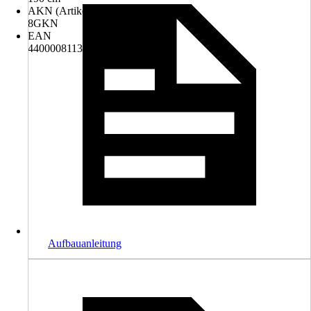
AKN (Artikelkurznummer)
8GKN
EAN
4400008113874
Aufbauanleitung