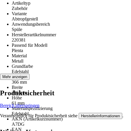
Artikeltyp
Zubehör
Variante
Abtropfgestell
Anwendungsbereich
Spüle
Herstellerartikelnummer
220381
Passend für Modell
Plenta
Material
Metall
Grundfarbe
Edelstahl
Länge
Mehr anzeigen
366 mm
Breite
Produktsicherheit
286 mm
Höhe
61 mm
Bereich überspringen
Materialspezifizierung
Edelstahl
Verantwortlich für Produktsicherheit siehe
.
Herstellerinformationen
AKN (Artikelkurznummer)
A7DG
EAN