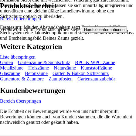
Produktsicherheit
Durch die kompakten Maße lassen sie sich unauffällig integrieren und
unterstützen eine gleichmäßige Lamellenwirkung, ohne den
Sichtschutz optisch zu überladen.
Bereich überspringen
Festgezurrt: Mit den Abstandshaltern setzt Du im Konsta WPC
Verantwortlich für Produktsicherheit siehe
.
Herstellerinformationen
Stecksystem eine Jalousienoptik um und steuerst damit Lichtdurchlass
und Erscheinungsbild Deines Zauns gezielt.
Weitere Kategorien
Liste überspringen
Garten
Gartenzäune & Sichtschutz
BPC-& WPC-Zäune
Metallzäune
Holzzäune
Naturzäune
Kunststoffzäune
Glaszäune
Betonzäune
Garten & Balkon Sichtschutz
Gartentore & Zauntore
Zaunpfosten
Gartenzaunzubehör
Kundenbewertungen
Bereich überspringen
Die Echtheit der Bewertungen wurde von uns nicht überprüft.
Bewertungen können auch von Kunden stammen, die die Ware nicht
nachweislich genutzt oder gekauft haben.