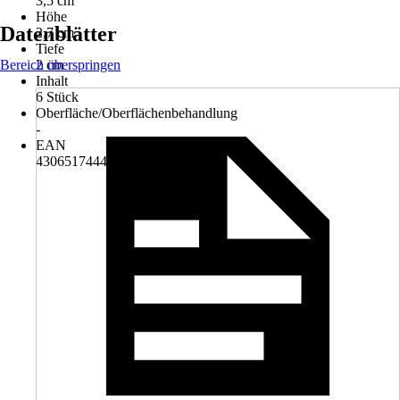
3,5 cm
Höhe
Datenblätter
2,7 cm
Tiefe
Bereich überspringen
2 cm
Inhalt
6 Stück
Oberfläche/Oberflächenbehandlung
-
EAN
4306517444969