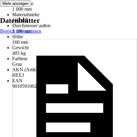
Nennweite
Mehr anzeigen
1 000 mm
Materialstärke
Datenblätter
160 mm
Durchmesser außen
Bereich überspringen
1 180 mm
Höhe
160 mm
Gewicht
405 kg
Farbton
Grau
AKN (Artikelkurznummer)
HEEJ
EAN
9010591002421