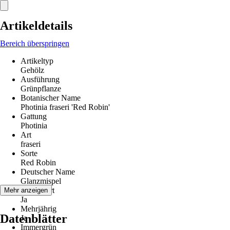
Artikeldetails
Bereich überspringen
Artikeltyp
Gehölz
Ausführung
Grünpflanze
Botanischer Name
Photinia fraseri 'Red Robin'
Gattung
Photinia
Art
fraseri
Sorte
Red Robin
Deutscher Name
Glanzmispel
Winterhart
Mehr anzeigen
Ja
Mehrjährig
Datenblätter
Ja
Immergrün