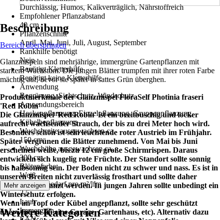
Durchlässig, Humos, Kalkverträglich, Nährstoffreich
Empfohlener Pflanzabstand
40 cm
Beschreibung
Pflanzenschnitt
April, Mai, Juni, Juli, August, September
Bereich überspringen
Rankhilfe benötigt
Nein
Glanzmispeln sind mehrjährige, immergrüne Gartenpflanzen mit
Benötigt Kletterhilfe
starkem Wachstum. Die jungen Blätter trumpfen mit ihrer roten Farbe
Benötigt keine Kletterhilfe
mächtig auf, bevor sie später in sattes Grün überghen.
Anwendung
Begrünung, Sichtschutz, Windschutz
Produktmerkmale der Glanzmispel FloraSelf Photinia fraseri
Anwendungsbereich
'Red Robin'
Heckenpflanzung, Einzelpflanzung, Gruppenpflanzung,
Die Glanzmispel 'Red Robin' ist ein breitbuschig und locker
Kübelbepflanzung
aufrecht wachsender Strauch, der bis zu drei Meter hoch wird.
Wuchsbreite ausgewachsen ca.
Besonders schön ist sein leuchtende roter Austrieb im Frühjahr.
150 cm
Später vergrünen die Blätter zunehmend. Von Mai bis Juni
Wuchshöhe ausgewachsen ca.
erscheinen weiße, bis zu 12 cm große Schirmrispen. Daraus
300 cm
entwickeln sich kugelig rote Früchte. Der Standort sollte sonnig
Blütenfarbe
bis halbsonnig sein. Der Boden nicht zu schwer und nass. Es ist in
Weiß
unseren Breiten nicht zuverlässig frosthart und sollte daher
Pflanzenbedarf pro m²/lfm
geschützt gepflanzt werden. In jungen Jahren sollte unbedingt ein
Mehr anzeigen
2,5
Winterschutz erfolgen.
Laub
Wenn im Topf oder Kübel angepflanzt, sollte sehr geschützt
Weitere Kategorien
Immergrün
überwintern (in eine Garage, Gartenhaus, etc). Alternativ dazu
EAN