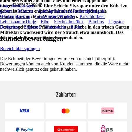
kann den Kübel auch mit Vlies und einer Noppenfolie
4306517399245
umgewickelt werden. Eine Schicht Styropor unter den Kübel zu
Liste überspringen
geben ist sehr zu empfehlen. Außerdem ist wichtig die
Garten
Pflanzen
Gartenpflanzen & Freilandpflanzen
Glanzmispel auch im Winter zu gießen.
Heckenpflanzen
Glanzmispel/Photinia
Kirschlorbeer
Lebensbaum/Thuje
Eibe
Stechpalme/Ilex
Bambus
Liguster
Festgenagelt: Diese Pflanzen bringen Farbe in den tristen Garten.
Berberitze
Zypresse
Hainbuche
Buche
Mittelstark wachsend wird der Strauch etwa mannshoch. Das
Kundenbewertungen
reicht auch für ungestörtes Sonnenbaden.
Bereich überspringen
Die Echtheit der Bewertungen wurde von uns nicht überprüft.
Bewertungen können auch von Kunden stammen, die die Ware nicht
nachweislich genutzt oder gekauft haben.
Zahlarten