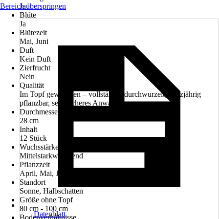
Bereich überspringen
Ja
Blüte
Ja
Blütezeit
Mai, Juni
Duft
Kein Duft
Zierfrucht
Nein
Qualität
Im Topf gewachsen – vollständig durchwurzelt, ganzjährig
pflanzbar, sehr sicheres Anwachsen
Durchmesser Topfgröße
28 cm
Inhalt
12 Stück
Wuchsstärke
Mittelstarkwachsend
Pflanzzeit
April, Mai, Juni, Juli, August, September, Oktober
Standort
Sonne, Halbschatten
Größe ohne Topf
80 cm - 100 cm
Datenblatt
Bodenverhältnisse