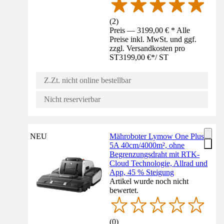
(
2
)
Preis — 3199,00 € * Alle
Preise inkl. MwSt. und ggf.
zzgl. Versandkosten pro
ST
3199,00 €
*
/
ST
Z.Zt. nicht online bestellbar
Nicht reservierbar
NEU
Mähroboter Lymow One Plus
5A 40cm/4000m², ohne
Begrenzungsdraht mit RTK-
Cloud Technologie, Allrad und
App, 45 % Steigung
Artikel wurde noch nicht
bewertet.
(
0
)