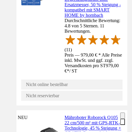
Ersatzmesser, 50 % Steigung -
kompatibel mit SMART
HOME by hornbach
Durchschnittliche Bewertung:
4.8 von 5 Sternen. 11
Bewertungen.
(
11
)
Preis — 979,00 € * Alle Preise
inkl. MwSt. und ggf. zzgl.
Versandkosten pro ST
979,00
€
*
/
ST
Nicht online bestellbar
Nicht reservierbar
NEU
Mähroboter Roborock Q105
22 cm/500 m² mit GPS-RTK-
Technologie, 45 % Steigung +