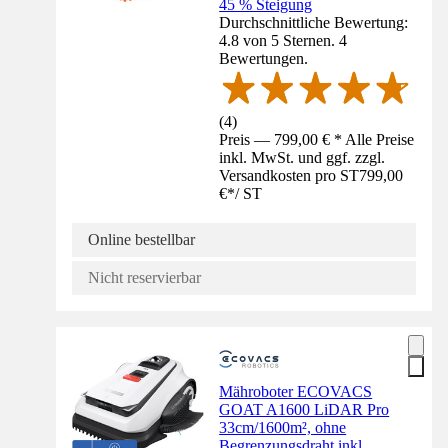
45 % Steigung
Durchschnittliche Bewertung:
4.8 von 5 Sternen. 4
Bewertungen.
(
4
)
Preis — 799,00 € * Alle Preise
inkl. MwSt. und ggf. zzgl.
Versandkosten pro ST
799,00
€
*
/
ST
Online bestellbar
Nicht reservierbar
Mähroboter ECOVACS
GOAT A1600 LiDAR Pro
33cm/1600m², ohne
Begrenzungsdraht inkl.