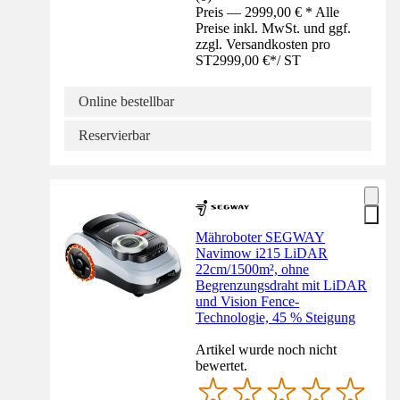
Preis — 2999,00 € * Alle
Preise inkl. MwSt. und ggf.
zzgl. Versandkosten pro
ST
2999,00 €
*
/
ST
Online bestellbar
Reservierbar
Mähroboter SEGWAY
Navimow i215 LiDAR
22cm/1500m², ohne
Begrenzungsdraht mit LiDAR
und Vision Fence-
Technologie, 45 % Steigung
Artikel wurde noch nicht
bewertet.