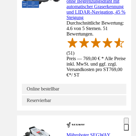
ohne Begrenzungsdraht mit
automatischer Graserkennung
und LIDAR-Navigation, 45 %
Steigung
Durchschnittliche Bewertung:
4.6 von 5 Sternen. 51
Bewertungen.
(
51
)
Preis — 769,00 € * Alle Preise
inkl. MwSt. und ggf. zzgl.
Versandkosten pro ST
769,00
€
*
/
ST
Online bestellbar
Reservierbar
Mähroboter SEGWAY