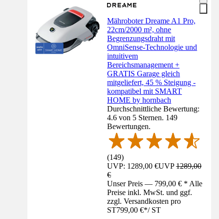
Mähroboter Dreame A1 Pro,
22cm/2000 m², ohne
Begrenzungsdraht mit
OmniSense-Technologie und
intuitivem
Bereichsmanagement +
GRATIS Garage gleich
mitgeliefert, 45 % Steigung -
kompatibel mit SMART
HOME by hornbach
Durchschnittliche Bewertung:
4.6 von 5 Sternen. 149
Bewertungen.
(
149
)
UVP: 1289,00 €
UVP
1289,00
€
Unser Preis — 799,00 € * Alle
Preise inkl. MwSt. und ggf.
zzgl. Versandkosten pro
ST
799,00 €
*
/
ST