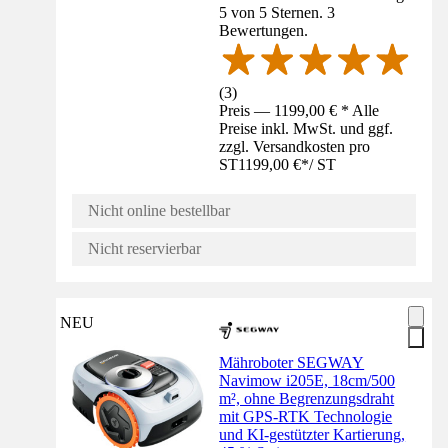
5 von 5 Sternen. 3
Bewertungen.
(
3
)
Preis — 1199,00 € * Alle
Preise inkl. MwSt. und ggf.
zzgl. Versandkosten pro
ST
1199,00 €
*
/
ST
Nicht online bestellbar
Nicht reservierbar
NEU
Mähroboter SEGWAY
Navimow i205E, 18cm/500
m², ohne Begrenzungsdraht
mit GPS-RTK Technologie
und KI-gestützter Kartierung,