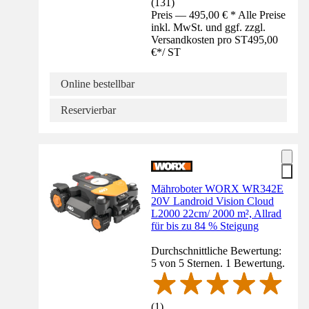
(
131
)
Preis — 495,00 € * Alle Preise
inkl. MwSt. und ggf. zzgl.
Versandkosten pro ST
495,00
€
*
/
ST
Online bestellbar
Reservierbar
Mähroboter WORX WR342E
20V Landroid Vision Cloud
L2000 22cm/ 2000 m², Allrad
für bis zu 84 % Steigung
Durchschnittliche Bewertung:
5 von 5 Sternen. 1 Bewertung.
(
1
)