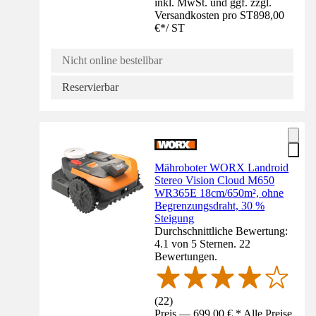
inkl. MwSt. und ggf. zzgl.
Versandkosten pro ST
898,00
€
*
/
ST
Nicht online bestellbar
Reservierbar
Mähroboter WORX Landroid
Stereo Vision Cloud M650
WR365E 18cm/650m², ohne
Begrenzungsdraht, 30 %
Steigung
Durchschnittliche Bewertung:
4.1 von 5 Sternen. 22
Bewertungen.
(
22
)
Preis — 699,00 € * Alle Preise