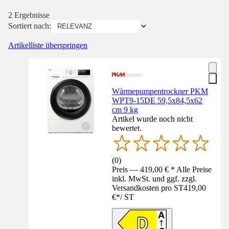
2 Ergebnisse
Sortiert nach:
Artikelliste überspringen
Wärmepumpentrockner PKM
WPT9-15DE 59,5x84,5x62
cm 9 kg
Artikel wurde noch nicht
bewertet.
(
0
)
Preis — 419,00 € * Alle Preise
inkl. MwSt. und ggf. zzgl.
Versandkosten pro ST
419,00
€
*
/
ST