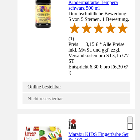
Kindermalfarbe Tempera
schwarz 500 ml
Durchschnittliche Bewertung:
5 von 5 Sternen. 1 Bewertung.
(
1
)
Preis — 3,15 € * Alle Preise
inkl. MwSt. und ggf. zzgl.
Versandkosten pro ST
3,15 €
*
/
ST
Entspricht 6,30 € pro l
(
6,30 €
/
l
)
Online bestellbar
Nicht reservierbar
Marabu KIDS Fingerfarbe Set
6x 100 ml