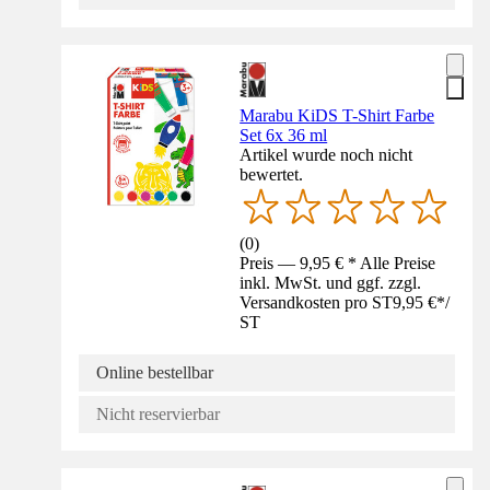
Marabu KiDS T-Shirt Farbe
Set 6x 36 ml
Artikel wurde noch nicht
bewertet.
(
0
)
Preis — 9,95 € * Alle Preise
inkl. MwSt. und ggf. zzgl.
Versandkosten pro ST
9,95 €
*
/
ST
Online bestellbar
Nicht reservierbar