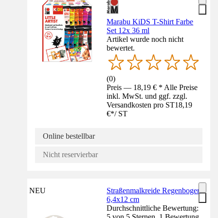
Marabu KiDS T-Shirt Farbe
Set 12x 36 ml
Artikel wurde noch nicht
bewertet.
(
0
)
Preis — 18,19 € * Alle Preise
inkl. MwSt. und ggf. zzgl.
Versandkosten pro ST
18,19
€
*
/
ST
Online bestellbar
Nicht reservierbar
NEU
Straßenmalkreide Regenbogen
6,4x12 cm
Durchschnittliche Bewertung:
5 von 5 Sternen. 1 Bewertung.