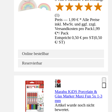
(
1
)
Preis — 1,99 € * Alle Preise
inkl. MwSt. und ggf. zzgl.
Versandkosten pro Pack
1,99
€
*
/
Pack
Entspricht 0,50 € pro ST
(
0,50
€
/
ST
)
Online bestellbar
Reservierbar
Marabu KiDS Porcelain &
Glas Marker Maxi Fun 5x 1-3
mm
Artikel wurde noch nicht
bewertet.