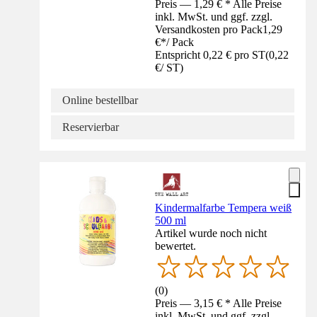
Preis — 1,29 € * Alle Preise
inkl. MwSt. und ggf. zzgl.
Versandkosten pro Pack
1,29
€
*
/
Pack
Entspricht 0,22 € pro ST
(
0,22
€
/
ST
)
Online bestellbar
Reservierbar
Kindermalfarbe Tempera weiß
500 ml
Artikel wurde noch nicht
bewertet.
(
0
)
Preis — 3,15 € * Alle Preise
inkl. MwSt. und ggf. zzgl.