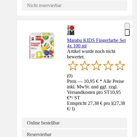
Nicht reservierbar
Marabu KIDS Fingerfarbe Set
4x 100 ml
Artikel wurde noch nicht
bewertet.
(
0
)
Preis — 10,95 € * Alle Preise
inkl. MwSt. und ggf. zzgl.
Versandkosten pro ST
10,95
€
*
/
ST
Entspricht 27,38 € pro l
(
27,38
€
/
l
)
Online bestellbar
Reservierbar