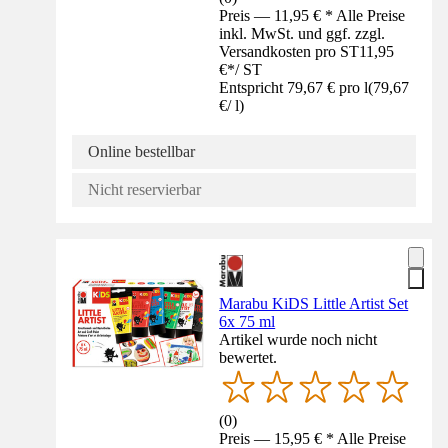
Preis — 11,95 € * Alle Preise
inkl. MwSt. und ggf. zzgl.
Versandkosten pro ST
11,95
€
*
/
ST
Entspricht 79,67 € pro l
(
79,67
€
/
l
)
Online bestellbar
Nicht reservierbar
Marabu KiDS Little Artist Set
6x 75 ml
Artikel wurde noch nicht
bewertet.
(
0
)
Preis — 15,95 € * Alle Preise