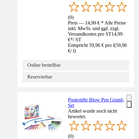
(
0
)
Preis — 14,99 € * Alle Preise
inkl. MwSt. und ggf. zzgl.
Versandkosten pro ST
14,99
€
*
/
ST
Entspricht 59,96 € pro l
(
59,96
€
/
l
)
Online bestellbar
Reservierbar
Pustestifte Blow Pen Grund-
Set
Artikel wurde noch nicht
bewertet.
(
0
)