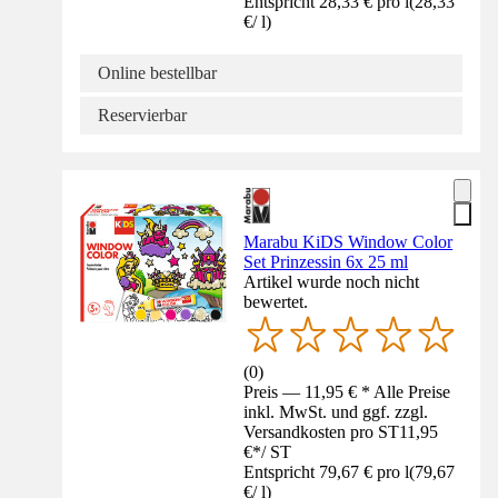
Entspricht 28,33 € pro l
(
28,33
€
/
l
)
Online bestellbar
Reservierbar
Marabu KiDS Window Color
Set Prinzessin 6x 25 ml
Artikel wurde noch nicht
bewertet.
(
0
)
Preis — 11,95 € * Alle Preise
inkl. MwSt. und ggf. zzgl.
Versandkosten pro ST
11,95
€
*
/
ST
Entspricht 79,67 € pro l
(
79,67
€
/
l
)