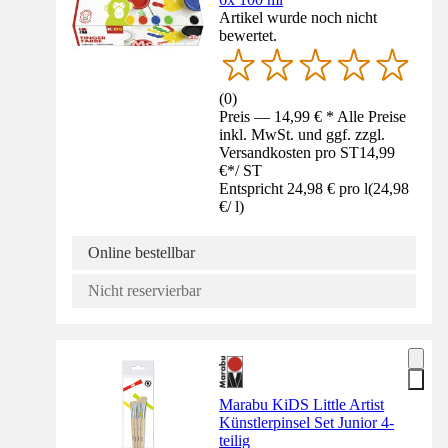
Artikel wurde noch nicht
bewertet.
(
0
)
Preis — 14,99 € * Alle Preise
inkl. MwSt. und ggf. zzgl.
Versandkosten pro ST
14,99
€
*
/
ST
Entspricht 24,98 € pro l
(
24,98
€
/
l
)
Online bestellbar
Nicht reservierbar
Marabu KiDS Little Artist
Künstlerpinsel Set Junior 4-
teilig