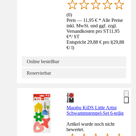
(
0
)
Preis — 11,95 € * Alle Preise
inkl. MwSt. und ggf. zzgl.
Versandkosten pro ST
11,95
€
*
/
ST
Entspricht 29,88 € pro l
(
29,88
€
/
l
)
Online bestellbar
Reservierbar
Marabu KiDS Little Artist
Schwammstempel-Set 6-teilig
Artikel wurde noch nicht
bewertet.