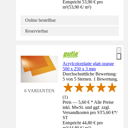
Entspricht 53,90 € pro
m²
(
53,90 €
/
m²
)
Online bestellbar
Reservierbar
Acrylcolorplatte glatt orange
500 x 250 x 3 mm
Durchschnittliche Bewertung:
5 von 5 Sternen. 1 Bewertung.
6 VARIANTEN
(
1
)
Preis — 5,60 € * Alle Preise
inkl. MwSt. und ggf. zzgl.
Versandkosten pro ST
5,60 €
*
/
ST
Entspricht 44,80 € pro
m²
(
44,80 €
/
m²
)