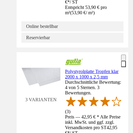
€
*
/
ST
Entspricht 53,90 € pro
m²
(
53,90 €
/
m²
)
Online bestellbar
Reservierbar
Polystyrolplatte Tropfen klar
2000 x 1000 x 2,5 mm
Durchschnittliche Bewertung:
4 von 5 Sternen. 3
Bewertungen.
3 VARIANTEN
(
3
)
Preis — 42,95 € * Alle Preise
inkl. MwSt. und ggf. zzgl.
Versandkosten pro ST
42,95
€
*
/
ST