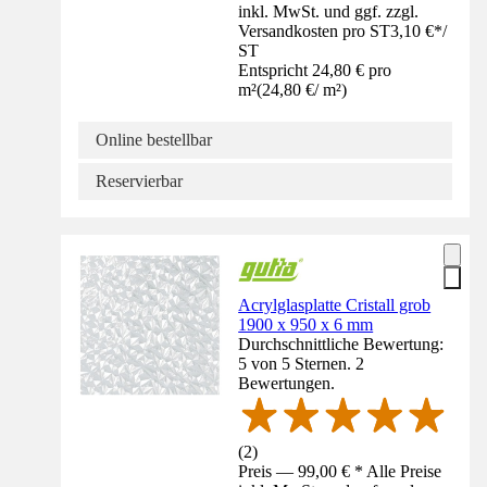
inkl. MwSt. und ggf. zzgl.
Versandkosten pro ST
3,10 €
*
/
ST
Entspricht 24,80 € pro
m²
(
24,80 €
/
m²
)
Online bestellbar
Reservierbar
Acrylglasplatte Cristall grob
1900 x 950 x 6 mm
Durchschnittliche Bewertung:
5 von 5 Sternen. 2
Bewertungen.
(
2
)
Preis — 99,00 € * Alle Preise