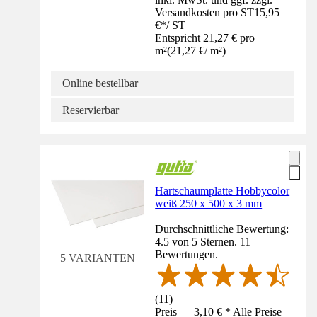
Versandkosten pro ST
15,95
€
*
/
ST
Entspricht 21,27 € pro
m²
(
21,27 €
/
m²
)
Online bestellbar
Reservierbar
Hartschaumplatte Hobbycolor
weiß 250 x 500 x 3 mm
Durchschnittliche Bewertung:
4.5 von 5 Sternen. 11
Bewertungen.
5 VARIANTEN
(
11
)
Preis — 3,10 € * Alle Preise