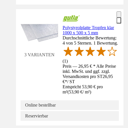
Polystyrolplatte Tropfen klar
1000 x 500 x 5 mm
Durchschnittliche Bewertung:
4 von 5 Sternen. 1 Bewertung.
3 VARIANTEN
(
1
)
Preis — 26,95 € * Alle Preise
inkl. MwSt. und ggf. zzgl.
Versandkosten pro ST
26,95
€
*
/
ST
Entspricht 53,90 € pro
m²
(
53,90 €
/
m²
)
Online bestellbar
Reservierbar