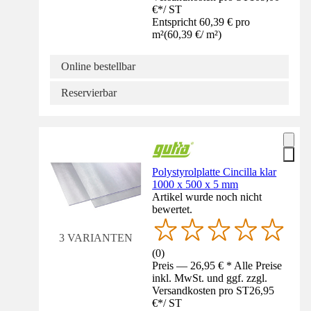
€
*
/
ST
Entspricht 60,39 € pro
m²
(
60,39 €
/
m²
)
Online bestellbar
Reservierbar
Polystyrolplatte Cincilla klar
1000 x 500 x 5 mm
Artikel wurde noch nicht
bewertet.
3 VARIANTEN
(
0
)
Preis — 26,95 € * Alle Preise
inkl. MwSt. und ggf. zzgl.
Versandkosten pro ST
26,95
€
*
/
ST