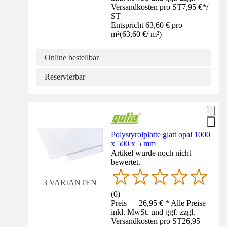
Versandkosten pro ST
7,95 €
*
/
ST
Entspricht 63,60 € pro
m²
(
63,60 €
/
m²
)
Online bestellbar
Reservierbar
Polystyrolplatte glatt opal 1000
x 500 x 5 mm
Artikel wurde noch nicht
bewertet.
3 VARIANTEN
(
0
)
Preis — 26,95 € * Alle Preise
inkl. MwSt. und ggf. zzgl.
Versandkosten pro ST
26,95