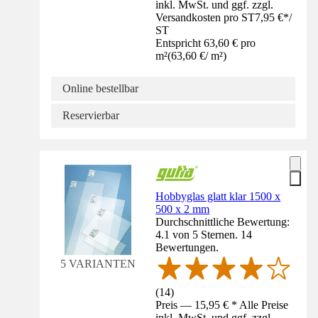
inkl. MwSt. und ggf. zzgl.
Versandkosten pro ST
7,95 €
*
/
ST
Entspricht 63,60 € pro
m²
(
63,60 €
/
m²
)
Online bestellbar
Reservierbar
Hobbyglas glatt klar 1500 x
500 x 2 mm
Durchschnittliche Bewertung:
4.1 von 5 Sternen. 14
Bewertungen.
5 VARIANTEN
(
14
)
Preis — 15,95 € * Alle Preise
inkl. MwSt. und ggf. zzgl.