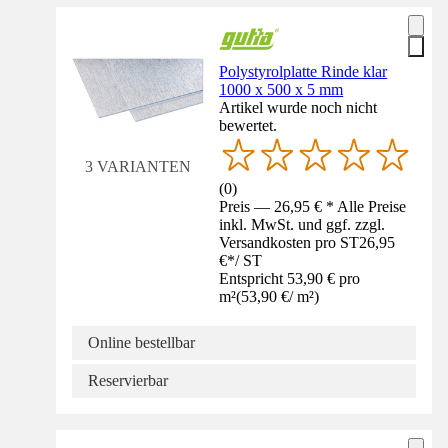
Polystyrolplatte Rinde klar
1000 x 500 x 5 mm
Artikel wurde noch nicht
bewertet.
3 VARIANTEN
(
0
)
Preis — 26,95 € * Alle Preise
inkl. MwSt. und ggf. zzgl.
Versandkosten pro ST
26,95
€
*
/
ST
Entspricht 53,90 € pro
m²
(
53,90 €
/
m²
)
Online bestellbar
Reservierbar