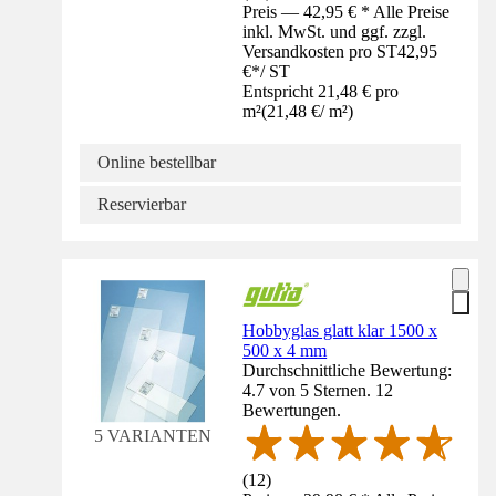
Preis — 42,95 € * Alle Preise
inkl. MwSt. und ggf. zzgl.
Versandkosten pro ST
42,95
€
*
/
ST
Entspricht 21,48 € pro
m²
(
21,48 €
/
m²
)
Online bestellbar
Reservierbar
Hobbyglas glatt klar 1500 x
500 x 4 mm
Durchschnittliche Bewertung:
4.7 von 5 Sternen. 12
Bewertungen.
5 VARIANTEN
(
12
)