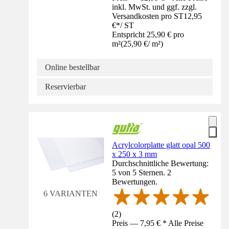
inkl. MwSt. und ggf. zzgl.
Versandkosten pro ST
12,95
€
*
/
ST
Entspricht 25,90 € pro
m²
(
25,90 €
/
m²
)
Online bestellbar
Reservierbar
Acrylcolorplatte glatt opal 500
x 250 x 3 mm
Durchschnittliche Bewertung:
5 von 5 Sternen. 2
Bewertungen.
6 VARIANTEN
(
2
)
Preis — 7,95 € * Alle Preise