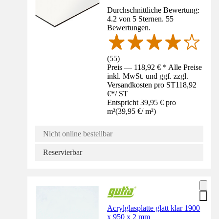
Durchschnittliche Bewertung:
4.2 von 5 Sternen. 55
Bewertungen.
(
55
)
Preis — 118,92 € * Alle Preise
inkl. MwSt. und ggf. zzgl.
Versandkosten pro ST
118,92
€
*
/
ST
Entspricht 39,95 € pro
m²
(
39,95 €
/
m²
)
Nicht online bestellbar
Reservierbar
Acrylglasplatte glatt klar 1900
x 950 x 2 mm