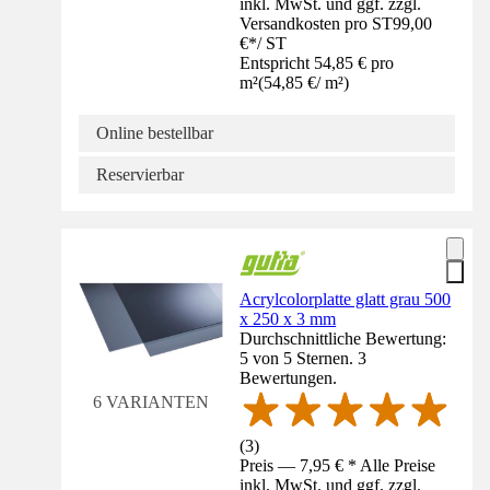
inkl. MwSt. und ggf. zzgl.
Versandkosten pro ST
99,00
€
*
/
ST
Entspricht 54,85 € pro
m²
(
54,85 €
/
m²
)
Online bestellbar
Reservierbar
Acrylcolorplatte glatt grau 500
x 250 x 3 mm
Durchschnittliche Bewertung:
5 von 5 Sternen. 3
Bewertungen.
6 VARIANTEN
(
3
)
Preis — 7,95 € * Alle Preise
inkl. MwSt. und ggf. zzgl.