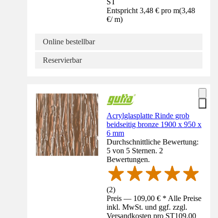
ST
Entspricht 3,48 € pro m
(
3,48
€
/
m
)
Online bestellbar
Reservierbar
Acrylglasplatte Rinde grob
beidseitig bronze 1900 x 950 x
6 mm
Durchschnittliche Bewertung:
5 von 5 Sternen. 2
Bewertungen.
(
2
)
Preis — 109,00 € * Alle Preise
inkl. MwSt. und ggf. zzgl.
Versandkosten pro ST
109,00