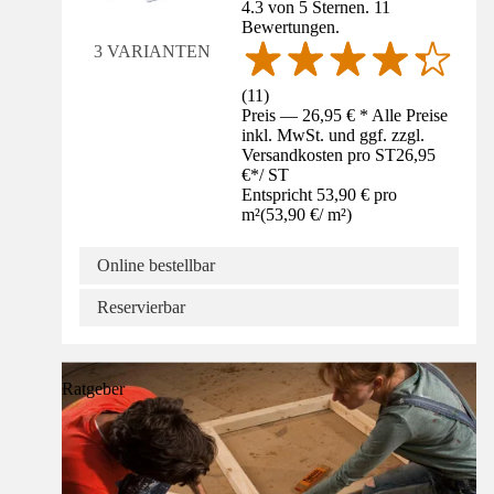
4.3 von 5 Sternen. 11
Bewertungen.
3 VARIANTEN
(
11
)
Preis — 26,95 € * Alle Preise
inkl. MwSt. und ggf. zzgl.
Versandkosten pro ST
26,95
€
*
/
ST
Entspricht 53,90 € pro
m²
(
53,90 €
/
m²
)
Online bestellbar
Reservierbar
Ratgeber