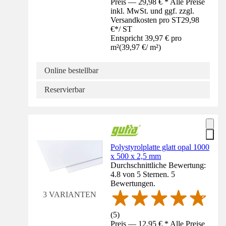
Preis — 29,98 € * Alle Preise
inkl. MwSt. und ggf. zzgl.
Versandkosten pro ST
29,98
€
*
/
ST
Entspricht 39,97 € pro
m²
(
39,97 €
/
m²
)
Online bestellbar
Reservierbar
Polystyrolplatte glatt opal 1000
x 500 x 2,5 mm
Durchschnittliche Bewertung:
4.8 von 5 Sternen. 5
Bewertungen.
3 VARIANTEN
(
5
)
Preis — 12,95 € * Alle Preise