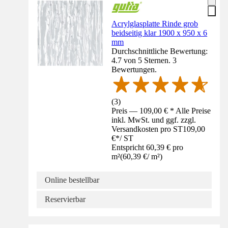
Acrylglasplatte Rinde grob
beidseitig klar 1900 x 950 x 6
mm
Durchschnittliche Bewertung:
4.7 von 5 Sternen. 3
Bewertungen.
(
3
)
Preis — 109,00 € * Alle Preise
inkl. MwSt. und ggf. zzgl.
Versandkosten pro ST
109,00
€
*
/
ST
Entspricht 60,39 € pro
m²
(
60,39 €
/
m²
)
Online bestellbar
Reservierbar