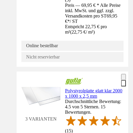
Preis — 69,95 € * Alle Preise
inkl. MwSt. und ggf. zzgl.
Versandkosten pro ST
69,95
€
*
/
ST
Entspricht 22,75 € pro
m²
(
22,75 €
/
m²
)
Online bestellbar
Nicht reservierbar
Polystyrolplatte glatt klar 2000
x 1000 x 2,5 mm
Durchschnittliche Bewertung:
4.5 von 5 Sternen. 15
Bewertungen.
3 VARIANTEN
(
15
)