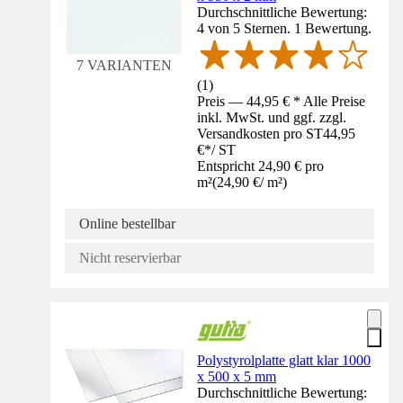
Durchschnittliche Bewertung:
4 von 5 Sternen. 1 Bewertung.
7 VARIANTEN
(
1
)
Preis — 44,95 € * Alle Preise
inkl. MwSt. und ggf. zzgl.
Versandkosten pro ST
44,95
€
*
/
ST
Entspricht 24,90 € pro
m²
(
24,90 €
/
m²
)
Online bestellbar
Nicht reservierbar
Polystyrolplatte glatt klar 1000
x 500 x 5 mm
Durchschnittliche Bewertung: