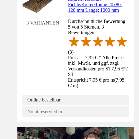
Fichte/Kiefer/Tanne 20x80-
120 mm Länge: 1000 mm
Durchschnittliche Bewertung:
3 VARIANTEN
5 von 5 Sternen. 3
Bewertungen.
(
3
)
Preis — 7,95 € * Alle Preise
inkl. MwSt. und ggf. zzgl.
Versandkosten pro ST
7,95 €
*
/
ST
Entspricht 7,95 € pro m
(
7,95
€
/
m
)
Online bestellbar
Nicht reservierbar
Ratgeber