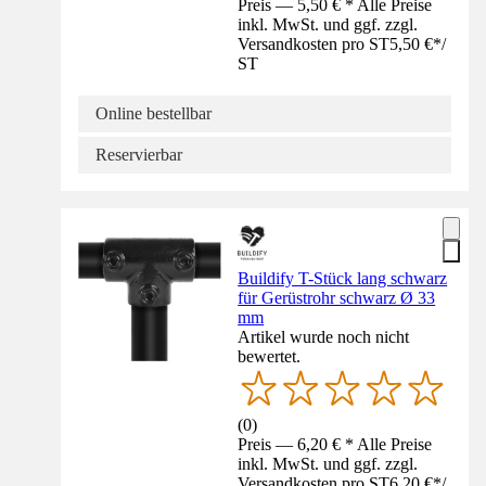
Preis — 5,50 € * Alle Preise
inkl. MwSt. und ggf. zzgl.
Versandkosten pro ST
5,50 €
*
/
ST
Online bestellbar
Reservierbar
Buildify T-Stück lang schwarz
für Gerüstrohr schwarz Ø 33
mm
Artikel wurde noch nicht
bewertet.
(
0
)
Preis — 6,20 € * Alle Preise
inkl. MwSt. und ggf. zzgl.
Versandkosten pro ST
6,20 €
*
/