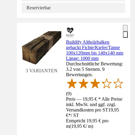
Reservierbar
Buildify Altholzbalken
gehackt Fichte/Kiefer/Tanne
100x120mm bis 140x140 mm
Länge: 1000 mm
Durchschnittliche Bewertung:
3.2 von 5 Sternen. 9
3 VARIANTEN
Bewertungen.
(
9
)
Preis — 19,95 € * Alle Preise
inkl. MwSt. und ggf. zzgl.
Versandkosten pro ST
19,95
€
*
/
ST
Entspricht 19,95 € pro
m
(
19,95 €
/
m
)