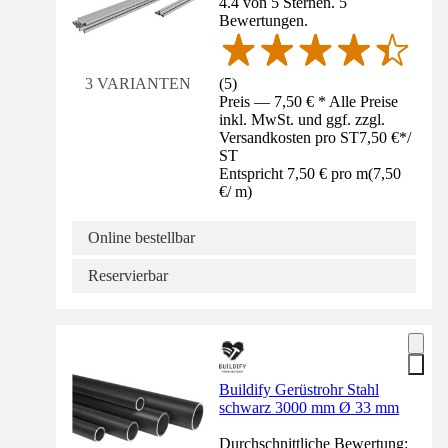
4.4 von 5 Sternen. 5
Bewertungen.
(
5
)
3 VARIANTEN
Preis — 7,50 € * Alle Preise
inkl. MwSt. und ggf. zzgl.
Versandkosten pro ST
7,50 €
*
/
ST
Entspricht 7,50 € pro m
(
7,50
€
/
m
)
Online bestellbar
Reservierbar
Buildify Gerüstrohr Stahl
schwarz 3000 mm Ø 33 mm
Durchschnittliche Bewertung: