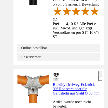
5 von 5 Sternen. 1 Bewertung.
(
1
)
Preis — 4,10 € * Alle Preise
inkl. MwSt. und ggf. zzgl.
Versandkosten pro ST
4,10 €
*
/
ST
Online bestellbar
Reservierbar
Buildify Dreiweg-Eckstück
90° Rohrverbinder für
Gerüstrohr aus Stahl Ø 33 mm
Artikel wurde noch nicht
bewertet.