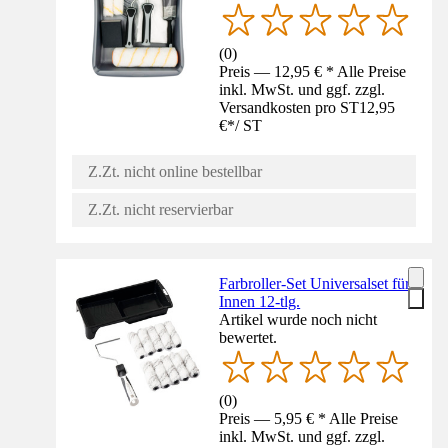
(
0
)
Preis — 12,95 € * Alle Preise
inkl. MwSt. und ggf. zzgl.
Versandkosten pro ST
12,95
€
*
/
ST
Z.Zt. nicht online bestellbar
Z.Zt. nicht reservierbar
Farbroller-Set Universalset für
Innen 12-tlg.
Artikel wurde noch nicht
bewertet.
(
0
)
Preis — 5,95 € * Alle Preise
inkl. MwSt. und ggf. zzgl.