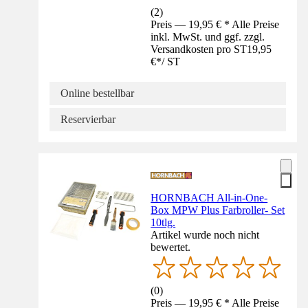
(
2
)
Preis — 19,95 € * Alle Preise
inkl. MwSt. und ggf. zzgl.
Versandkosten pro ST
19,95
€
*
/
ST
Online bestellbar
Reservierbar
HORNBACH All-in-One-
Box MPW Plus Farbroller- Set
10tlg.
Artikel wurde noch nicht
bewertet.
(
0
)
Preis — 19,95 € * Alle Preise