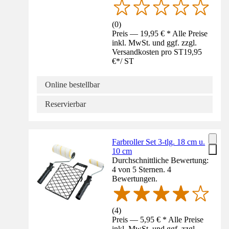
(
0
)
Preis — 19,95 € * Alle Preise
inkl. MwSt. und ggf. zzgl.
Versandkosten pro ST
19,95
€
*
/
ST
Online bestellbar
Reservierbar
Farbroller Set 3-tlg. 18 cm u.
10 cm
Durchschnittliche Bewertung:
4 von 5 Sternen. 4
Bewertungen.
(
4
)
Preis — 5,95 € * Alle Preise
inkl. MwSt. und ggf. zzgl.