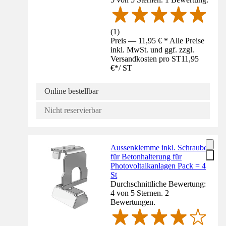
(
1
)
Preis — 11,95 € * Alle Preise
inkl. MwSt. und ggf. zzgl.
Versandkosten pro ST
11,95
€
*
/
ST
Online bestellbar
Nicht reservierbar
Aussenklemme inkl. Schraube
für Betonhalterung für
Photovoltaikanlagen Pack = 4
St
Durchschnittliche Bewertung:
4 von 5 Sternen. 2
Bewertungen.