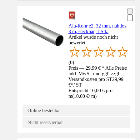
Alu-Rohr e2, 32 mm, nahtlos,
3 m, steckbar, 1 Stk.
Artikel wurde noch nicht
bewertet.
(
0
)
Preis — 29,99 € * Alle Preise
inkl. MwSt. und ggf. zzgl.
Versandkosten pro ST
29,99
€
*
/
ST
Entspricht 10,00 € pro
m
(
10,00 €
/
m
)
Online bestellbar
Nicht reservierbar