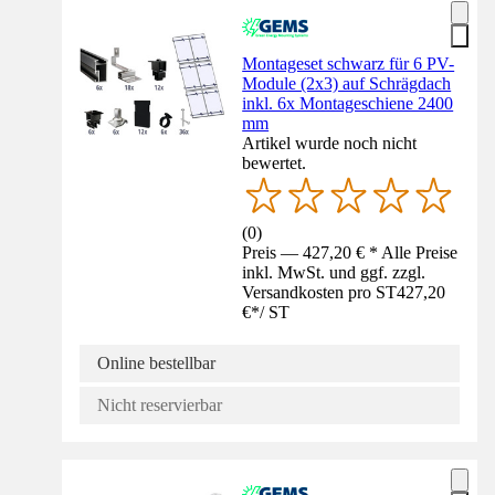
Montageset schwarz für 6 PV-
Module (2x3) auf Schrägdach
inkl. 6x Montageschiene 2400
mm
Artikel wurde noch nicht
bewertet.
(
0
)
Preis — 427,20 € * Alle Preise
inkl. MwSt. und ggf. zzgl.
Versandkosten pro ST
427,20
€
*
/
ST
Online bestellbar
Nicht reservierbar