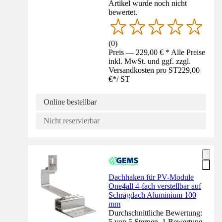
Artikel wurde noch nicht
bewertet.
(
0
)
Preis — 229,00 € * Alle Preise
inkl. MwSt. und ggf. zzgl.
Versandkosten pro ST
229,00
€
*
/
ST
Online bestellbar
Nicht reservierbar
Dachhaken für PV-Module
One4all 4-fach verstellbar auf
Schrägdach Aluminium 100
mm
Durchschnittliche Bewertung:
5 von 5 Sternen. 1 Bewertung.