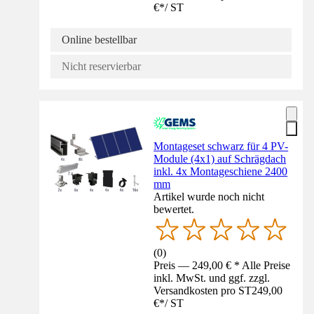
€
*
/
ST
Online bestellbar
Nicht reservierbar
Montageset schwarz für 4 PV-
Module (4x1) auf Schrägdach
inkl. 4x Montageschiene 2400
mm
Artikel wurde noch nicht
bewertet.
(
0
)
Preis — 249,00 € * Alle Preise
inkl. MwSt. und ggf. zzgl.
Versandkosten pro ST
249,00
€
*
/
ST