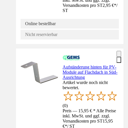
inkl. MwSt. und ggf. zzgl.
Versandkosten pro ST
2,95 €
*
/
ST
Online bestellbar
Nicht reservierbar
Aufständerung hinten für PV-
Module auf Flachdach in Süd-
Ausrichtung
Artikel wurde noch nicht
bewertet.
(
0
)
Preis — 15,95 € * Alle Preise
inkl. MwSt. und ggf. zzgl.
Versandkosten pro ST
15,95
€
*
/
ST