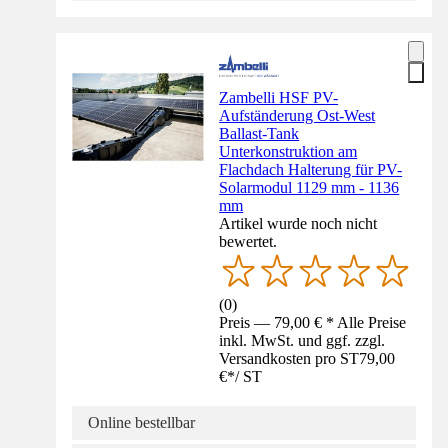
Zambelli HSF PV-
Aufständerung Ost-West
Ballast-Tank
Unterkonstruktion am
Flachdach Halterung für PV-
Solarmodul 1129 mm - 1136
mm
Artikel wurde noch nicht
bewertet.
(
0
)
Preis — 79,00 € * Alle Preise
inkl. MwSt. und ggf. zzgl.
Versandkosten pro ST
79,00
€
*
/
ST
Online bestellbar