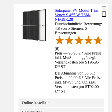
Solarpanel PV-Modul Trina
Vertex S 455 W TSM-
NEG9R.28
Durchschnittliche Bewertung:
4.8 von 5 Sternen. 6
Bewertungen.
(
6
)
Preis — 96,95 € * Alle Preise
inkl. MwSt. und ggf. zzgl.
Versandkosten pro ST
96,95
€
*
/
ST
Bei Abnahme von 36 ST:
Preis — 92,00 € * Alle Preise
inkl. MwSt. und ggf. zzgl.
Versandkosten pro ST
92,00
€
*
/
ST
Online bestellbar