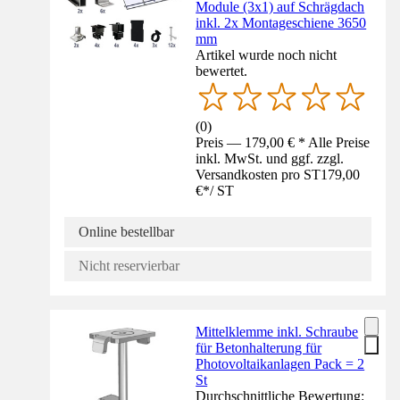
Module (3x1) auf Schrägdach
inkl. 2x Montageschiene 3650
mm
Artikel wurde noch nicht
bewertet.
(
0
)
Preis — 179,00 € * Alle Preise
inkl. MwSt. und ggf. zzgl.
Versandkosten pro ST
179,00
€
*
/
ST
Online bestellbar
Nicht reservierbar
Mittelklemme inkl. Schraube
für Betonhalterung für
Photovoltaikanlagen Pack = 2
St
Durchschnittliche Bewertung: