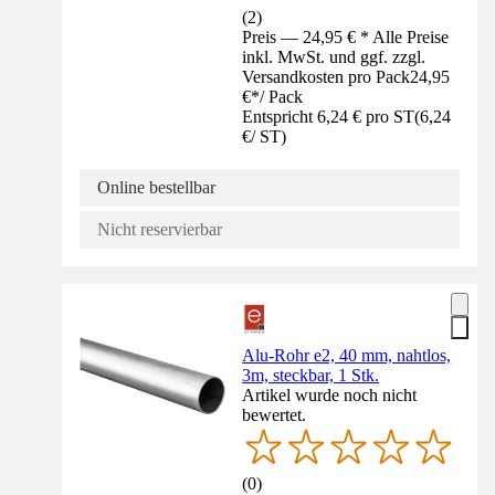
(
2
)
Preis — 24,95 € * Alle Preise
inkl. MwSt. und ggf. zzgl.
Versandkosten pro Pack
24,95
€
*
/
Pack
Entspricht 6,24 € pro ST
(
6,24
€
/
ST
)
Online bestellbar
Nicht reservierbar
Alu-Rohr e2, 40 mm, nahtlos,
3m, steckbar, 1 Stk.
Artikel wurde noch nicht
bewertet.
(
0
)