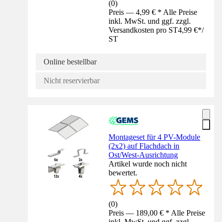
(
0
)
Preis — 4,99 € * Alle Preise
inkl. MwSt. und ggf. zzgl.
Versandkosten pro ST
4,99 €
*
/
ST
Online bestellbar
Nicht reservierbar
Montageset für 4 PV-Module
(2x2) auf Flachdach in
Ost/West-Ausrichtung
Artikel wurde noch nicht
bewertet.
(
0
)
Preis — 189,00 € * Alle Preise
inkl. MwSt. und ggf. zzgl.