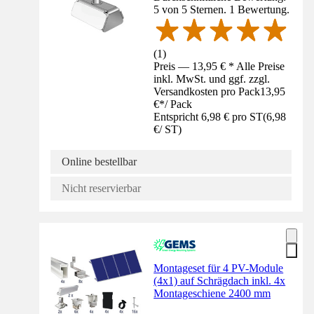
5 von 5 Sternen. 1 Bewertung.
(
1
)
Preis — 13,95 € * Alle Preise
inkl. MwSt. und ggf. zzgl.
Versandkosten pro Pack
13,95
€
*
/
Pack
Entspricht 6,98 € pro ST
(
6,98
€
/
ST
)
Online bestellbar
Nicht reservierbar
Montageset für 4 PV-Module
(4x1) auf Schrägdach inkl. 4x
Montageschiene 2400 mm