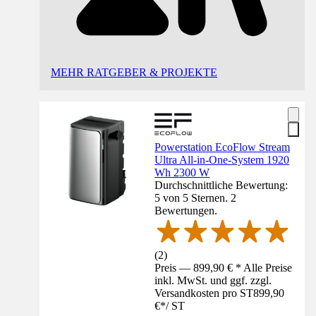
MEHR RATGEBER & PROJEKTE
Powerstation EcoFlow Stream
Ultra All-in-One-System 1920
Wh 2300 W
Durchschnittliche Bewertung:
5 von 5 Sternen. 2
Bewertungen.
(
2
)
Preis — 899,90 € * Alle Preise
inkl. MwSt. und ggf. zzgl.
Versandkosten pro ST
899,90
€
*
/
ST