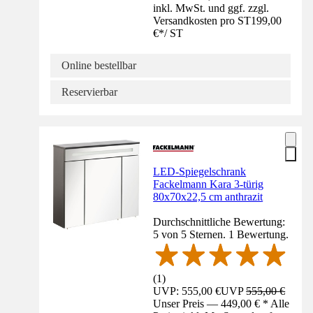
inkl. MwSt. und ggf. zzgl.
Versandkosten pro ST
199,00
€
*
/
ST
Online bestellbar
Reservierbar
LED-Spiegelschrank
Fackelmann Kara 3-türig
80x70x22,5 cm anthrazit
Durchschnittliche Bewertung:
5 von 5 Sternen. 1 Bewertung.
(
1
)
UVP: 555,00 €
UVP
555,00 €
Unser Preis — 449,00 € * Alle