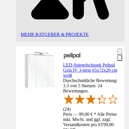
MEHR RATGEBER & PROJEKTE
LED-Spiegelschrank Pelipal
Gela IV 3-türig 65x72x20 cm
weiß
Durchschnittliche Bewertung:
3.3 von 5 Sternen. 24
Bewertungen.
(
24
)
Preis — 99,00 € * Alle Preise
inkl. MwSt. und ggf. zzgl.
Versandkosten pro ST
99,00