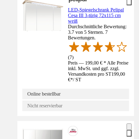
LED-Spiegelschrank Pelipal
Cesa III 3-türig 72x115 cm
weiß
Durchschnittliche Bewertung:
3.7 von 5 Sternen. 7
Bewertungen.
(
7
)
Preis — 199,00 € * Alle Preise
inkl. MwSt. und ggf. zzgl.
Versandkosten pro ST
199,00
€
*
/
ST
Online bestellbar
Nicht reservierbar