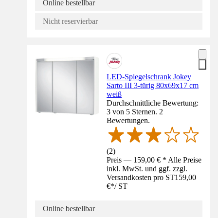
Online bestellbar
Nicht reservierbar
LED-Spiegelschrank Jokey
Sarto III 3-türig 80x69x17 cm
weiß
Durchschnittliche Bewertung:
3 von 5 Sternen. 2
Bewertungen.
(
2
)
Preis — 159,00 € * Alle Preise
inkl. MwSt. und ggf. zzgl.
Versandkosten pro ST
159,00
€
*
/
ST
Online bestellbar