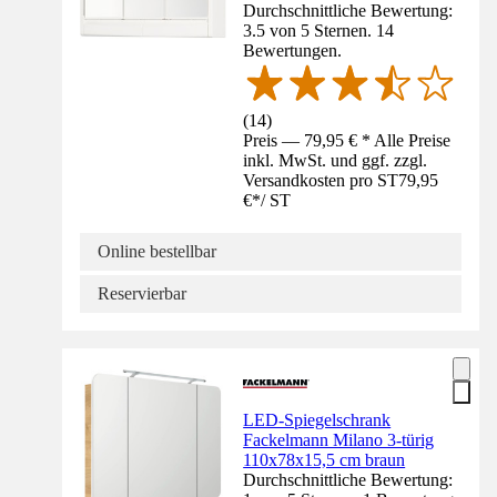
Durchschnittliche Bewertung:
3.5 von 5 Sternen. 14
Bewertungen.
(
14
)
Preis — 79,95 € * Alle Preise
inkl. MwSt. und ggf. zzgl.
Versandkosten pro ST
79,95
€
*
/
ST
Online bestellbar
Reservierbar
LED-Spiegelschrank
Fackelmann Milano 3-türig
110x78x15,5 cm braun
Durchschnittliche Bewertung: