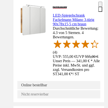
LED-Spiegelschrank
Fackelmann Milano 3-türig
90x78x15,5 cm braun
Durchschnittliche Bewertung:
4.3 von 5 Sternen. 4
Bewertungen.
(
4
)
UVP: 555,00 €
UVP
555,00 €
Unser Preis — 341,00 € * Alle
Preise inkl. MwSt. und ggf.
zzgl. Versandkosten pro
ST
341,00 €
*
/
ST
Online bestellbar
Nicht reservierbar