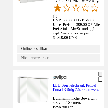
1 von 5 Sternen. 1 Bewertung.
(
1
)
UVP: 589,00 €
UVP
589,00 €
Unser Preis — 399,00 € * Alle
Preise inkl. MwSt. und ggf.
zzgl. Versandkosten pro
ST
399,00 €
*
/
ST
Online bestellbar
Nicht reservierbar
LED-Spiegelschrank Pelipal
Enna I 3-türig 72x90 cm weiß
Durchschnittliche Bewertung:
3.8 von 5 Sternen. 4
Bewertungen.