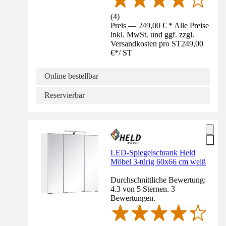
(
4
)
Preis — 249,00 € * Alle Preise
inkl. MwSt. und ggf. zzgl.
Versandkosten pro ST
249,00
€
*
/
ST
Online bestellbar
Reservierbar
LED-Spiegelschrank Held
Möbel 3-türig 60x66 cm weiß
Durchschnittliche Bewertung:
4.3 von 5 Sternen. 3
Bewertungen.