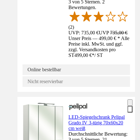
3 von 5 Sternen. 2
Bewertungen.
(
2
)
UVP: 735,00 €
UVP
735,00 €
Unser Preis — 499,00 € * Alle
Preise inkl. MwSt. und ggf.
zzgl. Versandkosten pro
ST
499,00 €
*
/
ST
Online bestellbar
Nicht reservierbar
LED-Spiegelschrank Pelipal
Grado IV 3-türig 70x60x20
cm weiß
Durchschnittliche Bewertung:
3 von 5 Sternen. 21