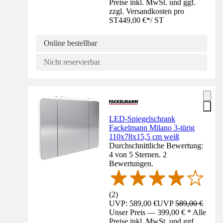
Preise inkl. MwSt. und ggf.
zzgl. Versandkosten pro
ST
449,00 €
*
/
ST
Online bestellbar
Nicht reservierbar
LED-Spiegelschrank
Fackelmann Milano 3-türig
110x78x15,5 cm weiß
Durchschnittliche Bewertung:
4 von 5 Sternen. 2
Bewertungen.
(
2
)
UVP: 589,00 €
UVP
589,00 €
Unser Preis — 399,00 € * Alle
Preise inkl. MwSt. und ggf.