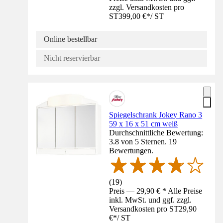
zzgl. Versandkosten pro
ST
399,00 €
*
/
ST
Online bestellbar
Nicht reservierbar
Spiegelschrank Jokey Rano 3
59 x 16 x 51 cm weiß
Durchschnittliche Bewertung:
3.8 von 5 Sternen. 19
Bewertungen.
(
19
)
Preis — 29,90 € * Alle Preise
inkl. MwSt. und ggf. zzgl.
Versandkosten pro ST
29,90
€
*
/
ST