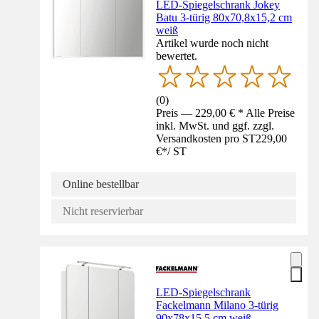
LED-Spiegelschrank Jokey
Batu 3-türig 80x70,8x15,2 cm
weiß
Artikel wurde noch nicht
bewertet.
(
0
)
Preis — 229,00 € * Alle Preise
inkl. MwSt. und ggf. zzgl.
Versandkosten pro ST
229,00
€
*
/
ST
Online bestellbar
Nicht reservierbar
LED-Spiegelschrank
Fackelmann Milano 3-türig
90x78x15,5 cm weiß