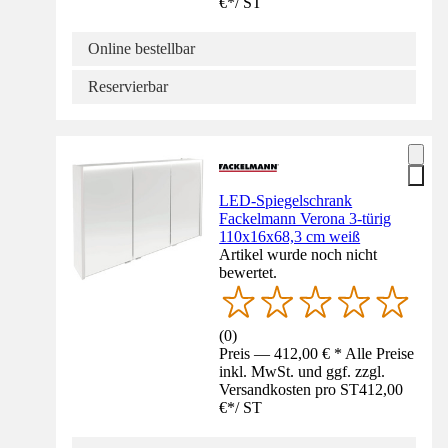
€
*
/
ST
Online bestellbar
Reservierbar
LED-Spiegelschrank
Fackelmann Verona 3-türig
110x16x68,3 cm weiß
Artikel wurde noch nicht
bewertet.
(
0
)
Preis — 412,00 € * Alle Preise
inkl. MwSt. und ggf. zzgl.
Versandkosten pro ST
412,00
€
*
/
ST