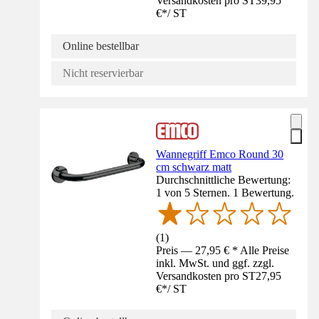
Versandkosten pro ST
39,95
€
*
/
ST
Online bestellbar
Nicht reservierbar
Wannegriff Emco Round 30
cm schwarz matt
Durchschnittliche Bewertung:
1 von 5 Sternen. 1 Bewertung.
(
1
)
Preis — 27,95 € * Alle Preise
inkl. MwSt. und ggf. zzgl.
Versandkosten pro ST
27,95
€
*
/
ST