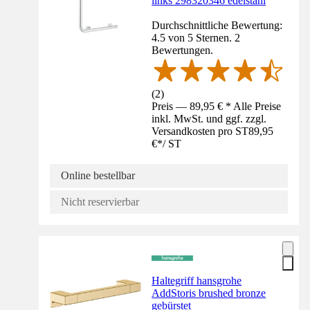
links 298320346 edelstahl
Durchschnittliche Bewertung:
4.5 von 5 Sternen. 2
Bewertungen.
(
2
)
Preis — 89,95 € * Alle Preise
inkl. MwSt. und ggf. zzgl.
Versandkosten pro ST
89,95
€
*
/
ST
Online bestellbar
Nicht reservierbar
Haltegriff hansgrohe
AddStoris brushed bronze
gebürstet