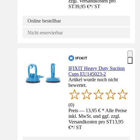
zzgl. Versandkosten pro
ST
39,95 €
*
/
ST
Online bestellbar
Nicht reservierbar
IFIXIT Heavy Duty Suction
Cups EU145023-2
Artikel wurde noch nicht
bewertet.
(
0
)
Preis — 13,95 € * Alle Preise
inkl. MwSt. und ggf. zzgl.
Versandkosten pro ST
13,95
€
*
/
ST