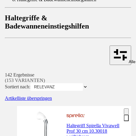
Haltegriffe &
Badewanneneinstiegshilfen
Alle
142 Ergebnisse
(153 VARIANTEN)
Sortiert nach:
Artikelliste überspringen
Haltegriff Spirella Vivawell
Prof 30 cm 10.30018