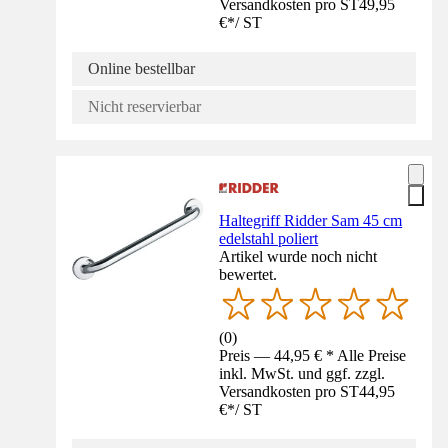
Versandkosten pro ST
49,95
€
*
/
ST
Online bestellbar
Nicht reservierbar
Haltegriff Ridder Sam 45 cm
edelstahl poliert
Artikel wurde noch nicht
bewertet.
(
0
)
Preis — 44,95 € * Alle Preise
inkl. MwSt. und ggf. zzgl.
Versandkosten pro ST
44,95
€
*
/
ST