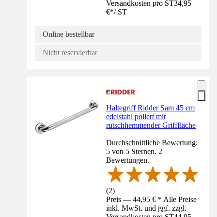
Versandkosten pro ST
34,95
€
*
/
ST
Online bestellbar
Nicht reservierbar
Haltegriff Ridder Sam 45 cm
edelstahl poliert mit
rutschhemmender Grifffläche
Durchschnittliche Bewertung:
5 von 5 Sternen. 2
Bewertungen.
(
2
)
Preis — 44,95 € * Alle Preise
inkl. MwSt. und ggf. zzgl.
Versandkosten pro ST
44,95