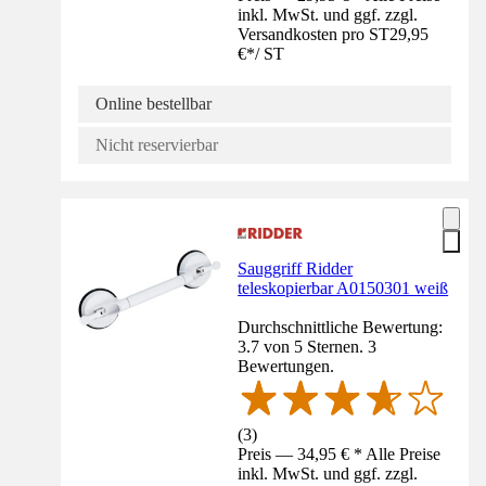
inkl. MwSt. und ggf. zzgl.
Versandkosten pro ST
29,95
€
*
/
ST
Online bestellbar
Nicht reservierbar
Sauggriff Ridder
teleskopierbar A0150301 weiß
Durchschnittliche Bewertung:
3.7 von 5 Sternen. 3
Bewertungen.
(
3
)
Preis — 34,95 € * Alle Preise
inkl. MwSt. und ggf. zzgl.