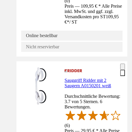
(
0
)
Preis — 109,95 € * Alle Preise
inkl. MwSt. und ggf. zzgl.
Versandkosten pro ST
109,95
€
*
/
ST
Online bestellbar
Nicht reservierbar
Sauggriff Ridder mit 2
Saugern A0150201 weiß
Durchschnittliche Bewertung:
3.7 von 5 Sternen. 6
Bewertungen.
(
6
)
Preis — 29,95 € * Alle Preise