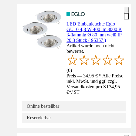
LED Einbauleuchte Eglo
GU10 4,8 W 400 lm 3000 K
3-flammig Ø 80 mm weiß IP
20 3 Stück ( 95357 )
Artikel wurde noch nicht
bewertet.
(
0
)
Preis — 34,95 € * Alle Preise
inkl. MwSt. und ggf. zzgl.
Versandkosten pro ST
34,95
€
*
/
ST
Online bestellbar
Reservierbar