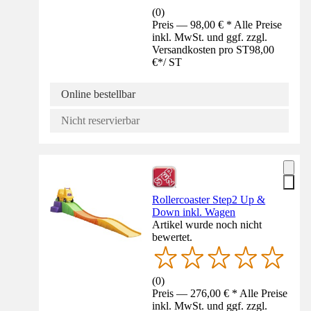
(
0
)
Preis — 98,00 € * Alle Preise
inkl. MwSt. und ggf. zzgl.
Versandkosten pro ST
98,00
€
*
/
ST
Online bestellbar
Nicht reservierbar
Rollercoaster Step2 Up &
Down inkl. Wagen
Artikel wurde noch nicht
bewertet.
(
0
)
Preis — 276,00 € * Alle Preise
inkl. MwSt. und ggf. zzgl.