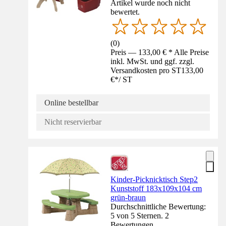
Artikel wurde noch nicht
bewertet.
(
0
)
Preis — 133,00 € * Alle Preise
inkl. MwSt. und ggf. zzgl.
Versandkosten pro ST
133,00
€
*
/
ST
Online bestellbar
Nicht reservierbar
Kinder-Picknicktisch Step2
Kunststoff 183x109x104 cm
grün-braun
Durchschnittliche Bewertung:
5 von 5 Sternen. 2
Bewertungen.