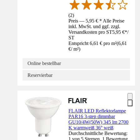
(
2
)
Preis — 5,95 € * Alle Preise
inkl. MwSt. und ggf. zzgl.
Versandkosten pro ST
5,95 €
*
/
ST
Entspricht 6,61 € pro m²
(
6,61
€
/
m²
)
Online bestellbar
Reservierbar
FLAIR LED Reflektorlampe
PAR16 3-step dimmbar
GU10/4W(50W) 345 lm 2700
K warmweiß 36° weiß
Durchschnittliche Bewertung:
1 von 5 Sternen. 1 Bewertung.