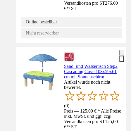
Versandkosten pro ST
276,00
€
*
/
ST
Online bestellbar
Nicht reservierbar
Sand- und Wassertisch Step2
Cascading Cove 108x59x61
cm mit Sonnenschirm
Artikel wurde noch nicht
bewertet.
(
0
)
Preis — 125,00 € * Alle Preise
inkl. MwSt. und ggf. zzgl.
Versandkosten pro ST
125,00
€
*
/
ST