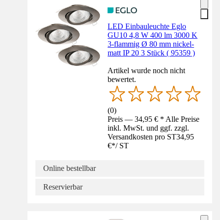
LED Einbauleuchte Eglo
GU10 4,8 W 400 lm 3000 K
3-flammig Ø 80 mm nickel-
matt IP 20 3 Stück ( 95359 )
Artikel wurde noch nicht
bewertet.
(
0
)
Preis — 34,95 € * Alle Preise
inkl. MwSt. und ggf. zzgl.
Versandkosten pro ST
34,95
€
*
/
ST
Online bestellbar
Reservierbar