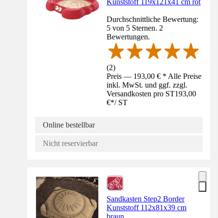
Kunststoff 119x121x41 cm rot
Durchschnittliche Bewertung:
5 von 5 Sternen. 2
Bewertungen.
(
2
)
Preis — 193,00 € * Alle Preise
inkl. MwSt. und ggf. zzgl.
Versandkosten pro ST
193,00
€
*
/
ST
Online bestellbar
Nicht reservierbar
Sandkasten Step2 Border
Kunststoff 112x81x39 cm
braun