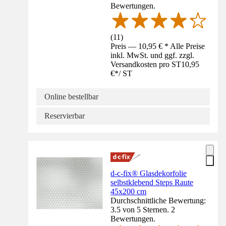
Bewertungen.
(
11
)
Preis — 10,95 € * Alle Preise
inkl. MwSt. und ggf. zzgl.
Versandkosten pro ST
10,95
€
*
/
ST
Online bestellbar
Reservierbar
d-c-fix® Glasdekorfolie
selbstklebend Steps Raute
45x200 cm
Durchschnittliche Bewertung:
3.5 von 5 Sternen. 2
Bewertungen.