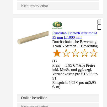
Nicht reservierbar
Rundstab Fichte/Kiefer roh Ø
35 mm L:1000 mm
Durchschnittliche Bewertung:
1 von 5 Sternen. 1 Bewertung.
(
1
)
Preis — 5,95 € * Alle Preise
inkl. MwSt. und ggf. zzgl.
Versandkosten pro ST
5,95 €
*
/
ST
Entspricht 5,95 € pro m
(
5,95
€
/
m
)
Online bestellbar
Nicht reservierbar