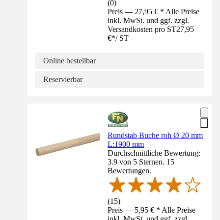
(
0
)
Preis — 27,95 € * Alle Preise
inkl. MwSt. und ggf. zzgl.
Versandkosten pro ST
27,95
€
*
/
ST
Online bestellbar
Reservierbar
Rundstab Buche roh Ø 20 mm
L:1900 mm
Durchschnittliche Bewertung:
3.9 von 5 Sternen. 15
Bewertungen.
(
15
)
Preis — 5,95 € * Alle Preise
inkl. MwSt. und ggf. zzgl.