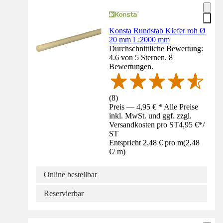
Konsta Rundstab Kiefer roh Ø
20 mm L:2000 mm
Durchschnittliche Bewertung:
4.6 von 5 Sternen. 8
Bewertungen.
(
8
)
Preis — 4,95 € * Alle Preise
inkl. MwSt. und ggf. zzgl.
Versandkosten pro ST
4,95 €
*
/
ST
Entspricht 2,48 € pro m
(
2,48
€
/
m
)
Online bestellbar
Reservierbar