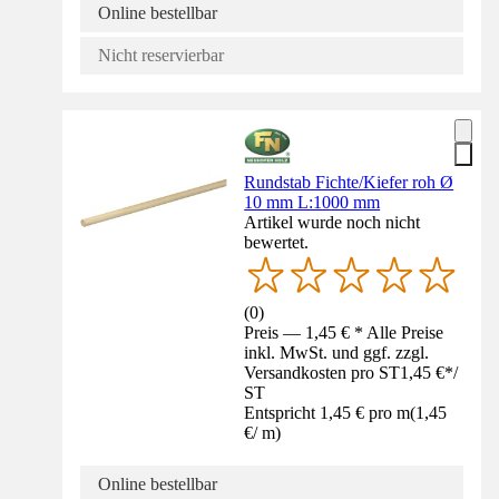
Online bestellbar
Nicht reservierbar
Rundstab Fichte/Kiefer roh Ø
10 mm L:1000 mm
Artikel wurde noch nicht
bewertet.
(
0
)
Preis — 1,45 € * Alle Preise
inkl. MwSt. und ggf. zzgl.
Versandkosten pro ST
1,45 €
*
/
ST
Entspricht 1,45 € pro m
(
1,45
€
/
m
)
Online bestellbar