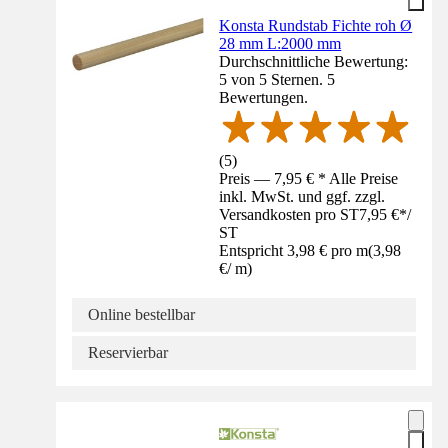
Konsta Rundstab Fichte roh Ø
28 mm L:2000 mm
Durchschnittliche Bewertung:
5 von 5 Sternen. 5
Bewertungen.
(
5
)
Preis — 7,95 € * Alle Preise
inkl. MwSt. und ggf. zzgl.
Versandkosten pro ST
7,95 €
*
/
ST
Entspricht 3,98 € pro m
(
3,98
€
/
m
)
Online bestellbar
Reservierbar