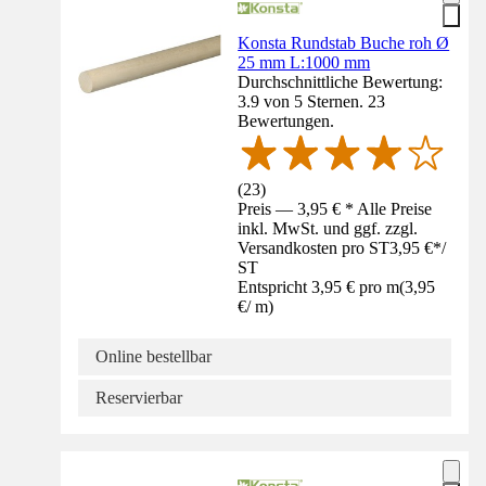
Konsta Rundstab Buche roh Ø
25 mm L:1000 mm
Durchschnittliche Bewertung:
3.9 von 5 Sternen. 23
Bewertungen.
(
23
)
Preis — 3,95 € * Alle Preise
inkl. MwSt. und ggf. zzgl.
Versandkosten pro ST
3,95 €
*
/
ST
Entspricht 3,95 € pro m
(
3,95
€
/
m
)
Online bestellbar
Reservierbar