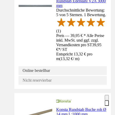
Rundstab Edelstahl V2A 3000
mm
Durchschnittliche Bewertung:
5 von 5 Sternen. 1 Bewertung.
(
1
)
Preis — 39,95 € * Alle Preise
inkl. MwSt. und ggf. zzgl.
Versandkosten pro ST
39,95
€
*
/
ST
Entspricht 13,32 € pro
m
(
13,32 €
/
m
)
Online bestellbar
Nicht reservierbar
Konsta Rundstab Buche roh Ø
14 mm L:1000 mm