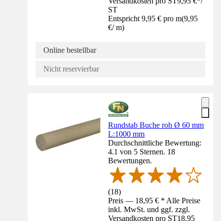
Versandkosten pro ST
9,95 €
*
/
ST
Entspricht 9,95 € pro m
(
9,95
€
/
m
)
Online bestellbar
Nicht reservierbar
Rundstab Buche roh Ø 60 mm
L:1000 mm
Durchschnittliche Bewertung:
4.1 von 5 Sternen. 18
Bewertungen.
(
18
)
Preis — 18,95 € * Alle Preise
inkl. MwSt. und ggf. zzgl.
Versandkosten pro ST
18,95