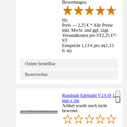
Bewertungen.
(
6
)
Preis — 2,25 € * Alle Preise
inkl. MwSt. und ggf. zzgl.
Versandkosten pro ST
2,25 €
*
/
ST
Entspricht 1,13 € pro m
(
1,13
€
/
m
)
Online bestellbar
Reservierbar
Rundstab Edelstahl V2A Ø 12
mm x 2m
Artikel wurde noch nicht
bewertet.