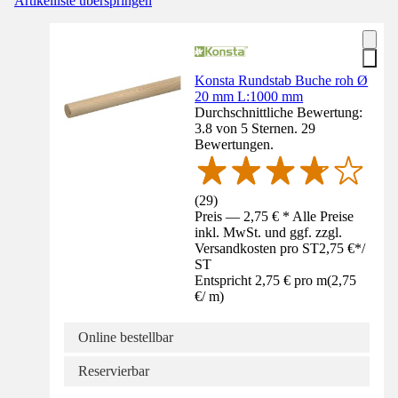
Artikelliste überspringen
Konsta Rundstab Buche roh Ø
20 mm L:1000 mm
Durchschnittliche Bewertung:
3.8 von 5 Sternen. 29
Bewertungen.
(
29
)
Preis — 2,75 € * Alle Preise
inkl. MwSt. und ggf. zzgl.
Versandkosten pro ST
2,75 €
*
/
ST
Entspricht 2,75 € pro m
(
2,75
€
/
m
)
Online bestellbar
Reservierbar