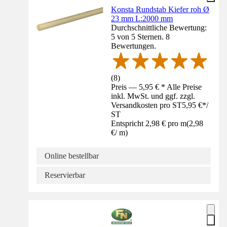
Konsta Rundstab Kiefer roh Ø
23 mm L:2000 mm
Durchschnittliche Bewertung:
5 von 5 Sternen. 8
Bewertungen.
(
8
)
Preis — 5,95 € * Alle Preise
inkl. MwSt. und ggf. zzgl.
Versandkosten pro ST
5,95 €
*
/
ST
Entspricht 2,98 € pro m
(
2,98
€
/
m
)
Online bestellbar
Reservierbar