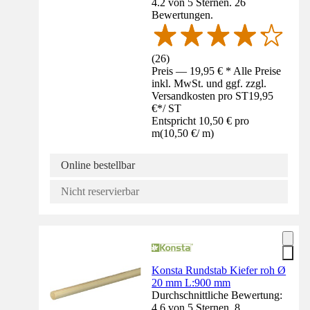
4.2 von 5 Sternen. 26
Bewertungen.
(
26
)
Preis — 19,95 € * Alle Preise
inkl. MwSt. und ggf. zzgl.
Versandkosten pro ST
19,95
€
*
/
ST
Entspricht 10,50 € pro
m
(
10,50 €
/
m
)
Online bestellbar
Nicht reservierbar
Konsta Rundstab Kiefer roh Ø
20 mm L:900 mm
Durchschnittliche Bewertung:
4.6 von 5 Sternen. 8