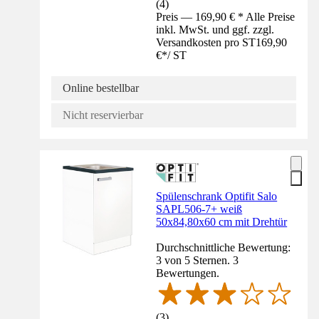
(
4
)
Preis — 169,90 € * Alle Preise
inkl. MwSt. und ggf. zzgl.
Versandkosten pro ST
169,90
€
*
/
ST
Online bestellbar
Nicht reservierbar
Spülenschrank Optifit Salo
SAPL506-7+ weiß
50x84,80x60 cm mit Drehtür
Durchschnittliche Bewertung:
3 von 5 Sternen. 3
Bewertungen.
(
3
)