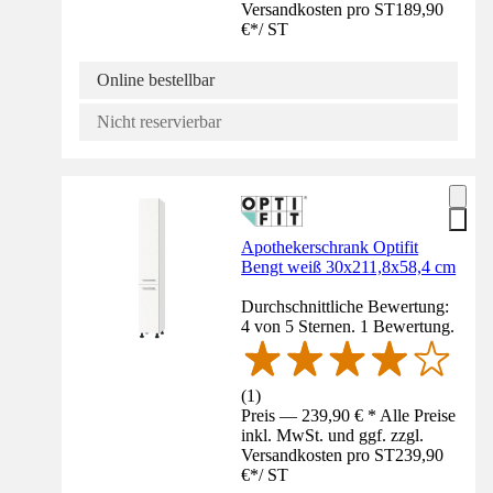
Versandkosten pro ST
189,90
€
*
/
ST
Online bestellbar
Nicht reservierbar
Apothekerschrank Optifit
Bengt weiß 30x211,8x58,4 cm
Durchschnittliche Bewertung:
4 von 5 Sternen. 1 Bewertung.
(
1
)
Preis — 239,90 € * Alle Preise
inkl. MwSt. und ggf. zzgl.
Versandkosten pro ST
239,90
€
*
/
ST