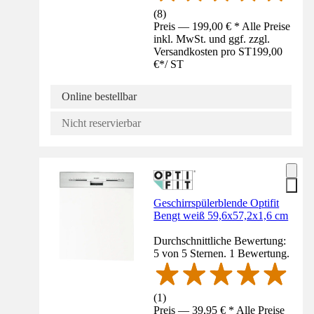
(
8
)
Preis — 199,00 € * Alle Preise
inkl. MwSt. und ggf. zzgl.
Versandkosten pro ST
199,00
€
*
/
ST
Online bestellbar
Nicht reservierbar
Geschirrspülerblende Optifit
Bengt weiß 59,6x57,2x1,6 cm
Durchschnittliche Bewertung:
5 von 5 Sternen. 1 Bewertung.
(
1
)
Preis — 39,95 € * Alle Preise