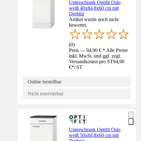
Unterschrank Optifit Oslo
weiß 40x84,8x60 cm mit
Drehtür
Artikel wurde noch nicht
bewertet.
(
0
)
Preis — 94,90 € * Alle Preise
inkl. MwSt. und ggf. zzgl.
Versandkosten pro ST
94,90
€
*
/
ST
Online bestellbar
Nicht reservierbar
Unterschrank Optifit Oslo
weiß 50x84,8x60 cm mit
Drehtür