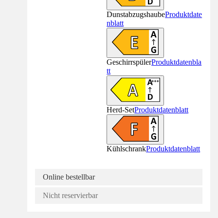
Dunstabzugshaube
Produktdate
nblatt
Geschirrspüler
Produktdatenbla
tt
Herd-Set
Produktdatenblatt
Kühlschrank
Produktdatenblatt
Online bestellbar
Nicht reservierbar