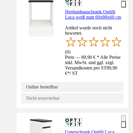
Herdumbauschrank Optifit
Luca weiß matt 60x88x60 cm
Artikel wurde noch nicht
bewertet.
(
0
)
Preis — 89,90 € * Alle Preise
inkl. MwSt. und ggf. zzgl.
Versandkosten pro ST
89,90
€
*
/
ST
Online bestellbar
Nicht reservierbar
Unterschrank Optifit Luca