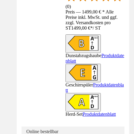
(
0
)
Preis — 1499,00 € * Alle
Preise inkl. MwSt. und ggf.
zzgl. Versandkosten pro
ST
1499,00 €
*
/
ST
Dunstabzugshaube
Produktdate
nblatt
Geschirrspüler
Produktdatenbla
tt
Herd-Set
Produktdatenblatt
Online bestellbar