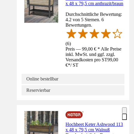
x 48 x 79,5 cm anthrazit/braun
Durchschnittliche Bewertung:
4.2 von 5 Sternen. 6
Bewertungen.
(
6
)
Preis — 99,00 € * Alle Preise
inkl. MwSt. und ggf. zzgl.
Versandkosten pro ST
99,00
€
*
/
ST
Online bestellbar
Reservierbar
Hochbeet Keter Ashwood 113
x 48 x 79,5 cm Walnuß