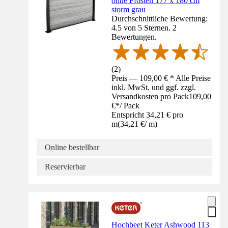
ohne Pfosten 177 x 180 cm
storm grau
Durchschnittliche Bewertung:
4.5 von 5 Sternen. 2
Bewertungen.
(
2
)
Preis — 109,00 € * Alle Preise
inkl. MwSt. und ggf. zzgl.
Versandkosten pro Pack
109,00
€
*
/
Pack
Entspricht 34,21 € pro
m
(
34,21 €
/
m
)
Online bestellbar
Reservierbar
Hochbeet Keter Ashwood 113