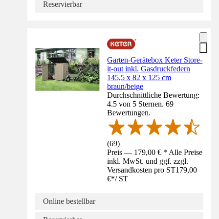
Reservierbar
Garten-Gerätebox Keter Store-
it-out inkl. Gasdruckfedern
145,5 x 82 x 125 cm
braun/beige
Durchschnittliche Bewertung:
4.5 von 5 Sternen. 69
Bewertungen.
(
69
)
Preis — 179,00 € * Alle Preise
inkl. MwSt. und ggf. zzgl.
Versandkosten pro ST
179,00
€
*
/
ST
Online bestellbar