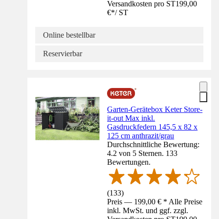
Versandkosten pro ST
199,00
€
*
/
ST
Online bestellbar
Reservierbar
Garten-Gerätebox Keter Store-
it-out Max inkl.
Gasdruckfedern 145,5 x 82 x
125 cm anthrazit/grau
Durchschnittliche Bewertung:
4.2 von 5 Sternen. 133
Bewertungen.
(
133
)
Preis — 199,00 € * Alle Preise
inkl. MwSt. und ggf. zzgl.