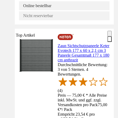
Online bestellbar
Nicht reservierbar
Top Artikel
Zaun Sichtschutzpaneele Keter
Evotech 177 x 60 x 2,1 cm 3
Paneele Gesamtmaß 177 x 180
cm anthrazit
Durchschnittliche Bewertung:
3 von 5 Sternen. 4
Bewertungen.
(
4
)
Preis — 75,00 € * Alle Preise
inkl. MwSt. und ggf. zzgl.
Versandkosten pro Pack
75,00
€
*
/
Pack
Entspricht 23,54 € pro