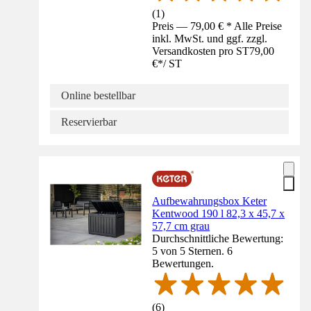
(
1
)
Preis — 79,00 € * Alle Preise
inkl. MwSt. und ggf. zzgl.
Versandkosten pro ST
79,00
€
*
/
ST
Online bestellbar
Reservierbar
Aufbewahrungsbox Keter
Kentwood 190 l 82,3 x 45,7 x
57,7 cm grau
Durchschnittliche Bewertung:
5 von 5 Sternen. 6
Bewertungen.
(
6
)