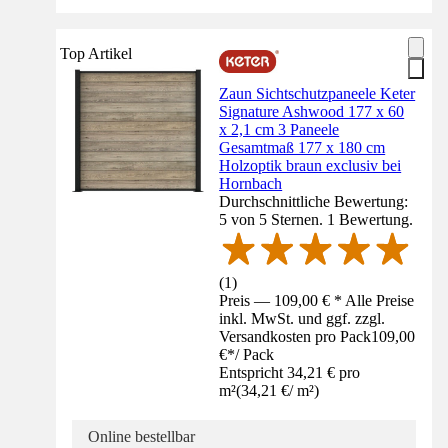
Top Artikel
Zaun Sichtschutzpaneele Keter
Signature Ashwood 177 x 60
x 2,1 cm 3 Paneele
Gesamtmaß 177 x 180 cm
Holzoptik braun exclusiv bei
Hornbach
Durchschnittliche Bewertung:
5 von 5 Sternen. 1 Bewertung.
(
1
)
Preis — 109,00 € * Alle Preise
inkl. MwSt. und ggf. zzgl.
Versandkosten pro Pack
109,00
€
*
/
Pack
Entspricht 34,21 € pro
m²
(
34,21 €
/
m²
)
Online bestellbar