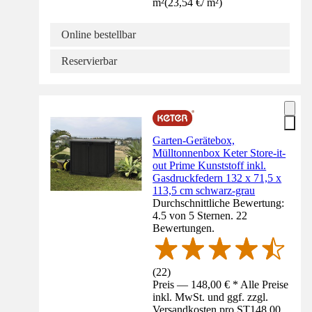
m²
(
23,54 €
/
m²
)
Online bestellbar
Reservierbar
Garten-Gerätebox,
Mülltonnenbox Keter Store-it-
out Prime Kunststoff inkl.
Gasdruckfedern 132 x 71,5 x
113,5 cm schwarz-grau
Durchschnittliche Bewertung:
4.5 von 5 Sternen. 22
Bewertungen.
(
22
)
Preis — 148,00 € * Alle Preise
inkl. MwSt. und ggf. zzgl.
Versandkosten pro ST
148,00