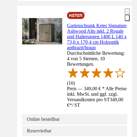
Gartenschrank Keter Signature
Ashwood Alto inkl. 2 Regale
und Halterungen 1400 L 140 x
73,6 x 170,4 cm Holzoptik
anthrazit/braun
Durchschnittliche Bewertung:
4 von 5 Sternen. 10
Bewertungen.
(
10
)
Preis — 349,00 € * Alle Preise
inkl. MwSt. und ggf. zzgl.
Versandkosten pro ST
349,00
€
*
/
ST
Online bestellbar
Reservierbar