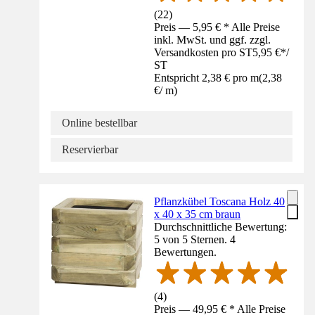
(
22
)
Preis — 5,95 € * Alle Preise
inkl. MwSt. und ggf. zzgl.
Versandkosten pro ST
5,95 €
*
/
ST
Entspricht 2,38 € pro m
(
2,38
€
/
m
)
Online bestellbar
Reservierbar
Pflanzkübel Toscana Holz 40
x 40 x 35 cm braun
Durchschnittliche Bewertung:
5 von 5 Sternen. 4
Bewertungen.
(
4
)
Preis — 49,95 € * Alle Preise