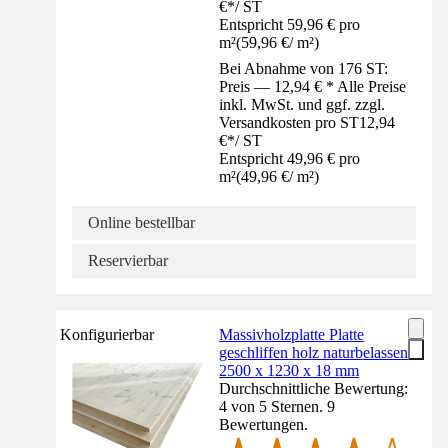
€
*
/
ST
Entspricht 59,96 € pro
m²
(
59,96 €
/
m²
)
Bei Abnahme von 176 ST:
Preis — 12,94 € * Alle Preise
inkl. MwSt. und ggf. zzgl.
Versandkosten pro ST
12,94
€
*
/
ST
Entspricht 49,96 € pro
m²
(
49,96 €
/
m²
)
Online bestellbar
Reservierbar
Konfigurierbar
Massivholzplatte Platte
geschliffen holz naturbelassen
2500 x 1230 x 18 mm
Durchschnittliche Bewertung:
4 von 5 Sternen. 9
Bewertungen.