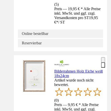
(
5
)
Preis — 19,95 € * Alle Preise
inkl. MwSt. und ggf. zzgl.
Versandkosten pro ST
19,95
€
*
/
ST
Online bestellbar
Reservierbar
Bilderrahmen Holz Eiche weiß
18x24cm
Artikel wurde noch nicht
bewertet.
(
0
)
Preis — 9,95 € * Alle Preise
inkl. MwSt. und ggf. zzgl.