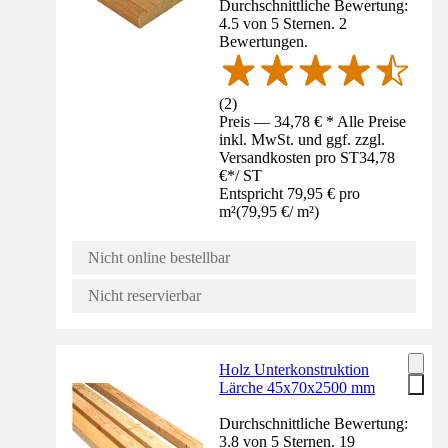
Durchschnittliche Bewertung:
4.5 von 5 Sternen. 2
Bewertungen.
(
2
)
Preis — 34,78 € * Alle Preise
inkl. MwSt. und ggf. zzgl.
Versandkosten pro ST
34,78
€
*
/
ST
Entspricht 79,95 € pro
m²
(
79,95 €
/
m²
)
Nicht online bestellbar
Nicht reservierbar
Holz Unterkonstruktion
Lärche 45x70x2500 mm
Durchschnittliche Bewertung:
3.8 von 5 Sternen. 19