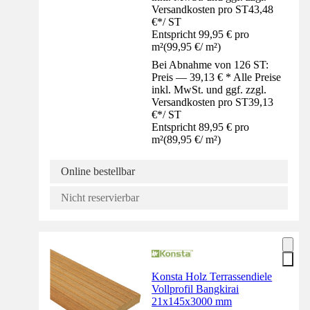
Versandkosten pro ST
43,48
€
*
/
ST
Entspricht 99,95 € pro
m²
(
99,95 €
/
m²
)
Bei Abnahme von 126 ST:
Preis — 39,13 € * Alle Preise
inkl. MwSt. und ggf. zzgl.
Versandkosten pro ST
39,13
€
*
/
ST
Entspricht 89,95 € pro
m²
(
89,95 €
/
m²
)
Online bestellbar
Nicht reservierbar
Konsta Holz Terrassendiele
Vollprofil Bangkirai
21x145x3000 mm