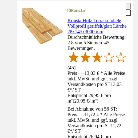
Konsta Holz Terrassendiele
Vollprofil geriffelt/glatt Lärche
28x145x3000 mm
Durchschnittliche Bewertung:
2.8 von 5 Sternen. 45
Bewertungen.
(
45
)
Preis — 13,03 € * Alle Preise
inkl. MwSt. und ggf. zzgl.
Versandkosten pro ST
13,03
€
*
/
ST
Entspricht 29,95 € pro
m²
(
29,95 €
/
m²
)
Bei Abnahme von 56 ST:
Preis — 11,72 € * Alle Preise
inkl. MwSt. und ggf. zzgl.
Versandkosten pro ST
11,72
€
*
/
ST
Entspricht 26,94 € pro