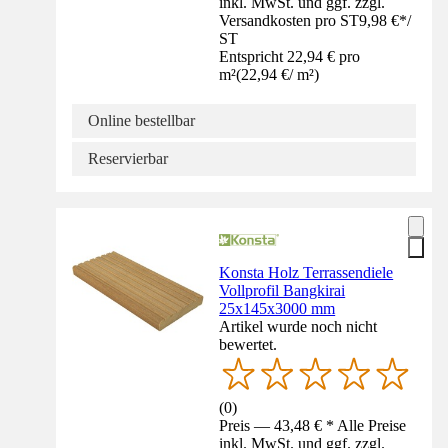
inkl. MwSt. und ggf. zzgl.
Versandkosten pro ST
9,98 €
*
/
ST
Entspricht 22,94 € pro
m²
(
22,94 €
/
m²
)
Online bestellbar
Reservierbar
Konsta Holz Terrassendiele
Vollprofil Bangkirai
25x145x3000 mm
Artikel wurde noch nicht
bewertet.
(
0
)
Preis — 43,48 € * Alle Preise
inkl. MwSt. und ggf. zzgl.