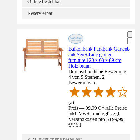
Online bestellbar
Reservierbar
Balkonbank,Parkbank,Gartenb
ank SenS-Line garden
furniture 120 x 63 x 89 cm
Holz braun
Durchschnittliche Bewertung:
4 von 5 Sternen. 2
Bewertungen.
(
2
)
Preis — 99,99 € * Alle Preise
inkl. MwSt. und ggf. zzgl.
Versandkosten pro ST
99,99
€
*
/
ST
Z.Zt. nicht online bestellbar