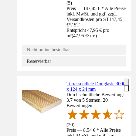
(
5
)
Preis — 147,45 € * Alle Preise
inkl. MwSt. und ggf. zzgl.
Versandkosten pro ST
147,45
€
*
/
ST
Entspricht 47,95 € pro
m²
(
47,95 €
/
m²
)
Nicht online bestellbar
Reservierbar
Terrassendiele Douglasie 3000
x 124 x 24 mm
Durchschnittliche Bewertung:
3.7 von 5 Sternen. 20
Bewertungen.
(
20
)
Preis — 8,54 € * Alle Preise
inkl. MwSt. und ggf. zzgl.