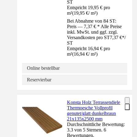
ST
Entspricht 19,95 € pro
m²
(
19,95 €
/
m²
)
Bei Abnahme von 84 ST:
Preis — 7,37 € * Alle Preise
inkl. MwSt. und ggf. zzgl.
Versandkosten pro ST
7,37 €
*
/
ST
Entspricht 16,94 € pro
m²
(
16,94 €
/
m²
)
Online bestellbar
Reservierbar
Konsta Holz Terrassendiele
Thermoesche Vollprofil
genutet/glatt dunkelbraun
21x135x2500 mm
Durchschnittliche Bewertung:
3.3 von 5 Sternen. 6
Bewertungen.