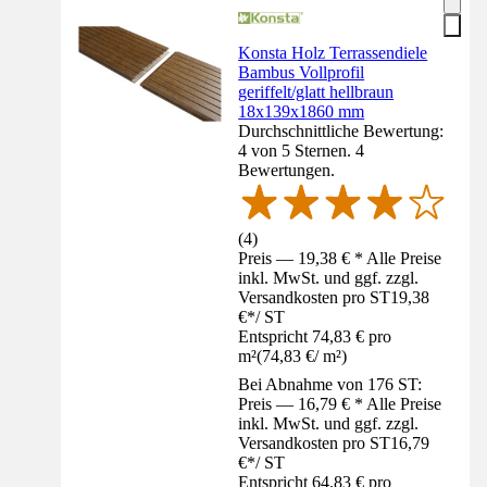
Konsta Holz Terrassendiele
Bambus Vollprofil
geriffelt/glatt hellbraun
18x139x1860 mm
Durchschnittliche Bewertung:
4 von 5 Sternen. 4
Bewertungen.
(
4
)
Preis — 19,38 € * Alle Preise
inkl. MwSt. und ggf. zzgl.
Versandkosten pro ST
19,38
€
*
/
ST
Entspricht 74,83 € pro
m²
(
74,83 €
/
m²
)
Bei Abnahme von 176 ST:
Preis — 16,79 € * Alle Preise
inkl. MwSt. und ggf. zzgl.
Versandkosten pro ST
16,79
€
*
/
ST
Entspricht 64,83 € pro