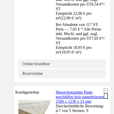
Versandkosten pro ST
8,54 €
*
/
ST
Entspricht 22,96 € pro
m²
(
22,96 €
/
m²
)
Bei Abnahme von 117 ST:
Preis — 7,05 € * Alle Preise
inkl. MwSt. und ggf. zzgl.
Versandkosten pro ST
7,05 €
*
/
ST
Entspricht 18,95 € pro
m²
(
18,95 €
/
m²
)
Online bestellbar
Reservierbar
Konfigurierbar
Massivholzplatte Platte
geschliffen holz naturbelassen
2500 x 1230 x 21 mm
Durchschnittliche Bewertung:
4.7 von 5 Sternen. 9