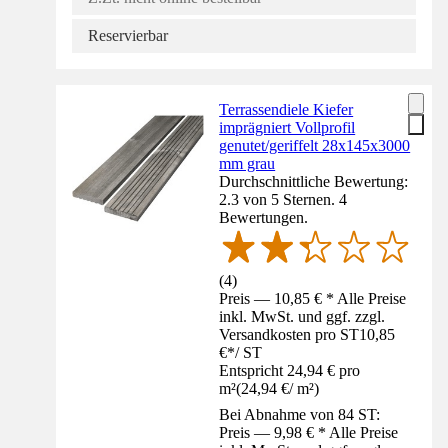
Reservierbar
Terrassendiele Kiefer
imprägniert Vollprofil
genutet/geriffelt 28x145x3000
mm grau
Durchschnittliche Bewertung:
2.3 von 5 Sternen. 4
Bewertungen.
(
4
)
Preis — 10,85 € * Alle Preise
inkl. MwSt. und ggf. zzgl.
Versandkosten pro ST
10,85
€
*
/
ST
Entspricht 24,94 € pro
m²
(
24,94 €
/
m²
)
Bei Abnahme von 84 ST:
Preis — 9,98 € * Alle Preise