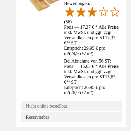
Bewertungen.
(
56
)
Preis — 17,37 € * Alle Preise
inkl. MwSt. und ggf. zzgl.
Versandkosten pro ST
17,37
€
*
/
ST
Entspricht 29,95 € pro
m²
(
29,95 €
/
m²
)
Bei Abnahme von 56 ST:
Preis — 15,63 € * Alle Preise
inkl. MwSt. und ggf. zzgl.
Versandkosten pro ST
15,63
€
*
/
ST
Entspricht 26,95 € pro
m²
(
26,95 €
/
m²
)
Nicht online bestellbar
Reservierbar