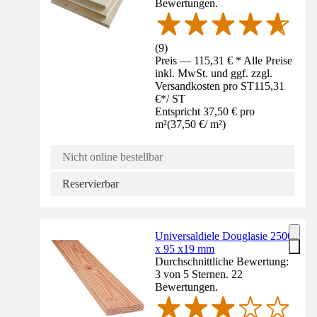
Bewertungen.
(
9
)
Preis — 115,31 € * Alle Preise
inkl. MwSt. und ggf. zzgl.
Versandkosten pro ST
115,31
€
*
/
ST
Entspricht 37,50 € pro
m²
(
37,50 €
/
m²
)
Nicht online bestellbar
Reservierbar
Universaldiele Douglasie 2500
x 95 x19 mm
Durchschnittliche Bewertung:
3 von 5 Sternen. 22
Bewertungen.