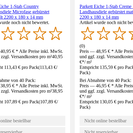
Eiche 1-Stab Country
Parkett Eiche 1-Stab Creme
diele Microfase gebürstet
Landhausdiele gebürstet matt
ölt 2200 x 180 x 14 mm
2200 x 180 x 14 mm
wurde noch nicht bewertet.
Artikel wurde noch nicht be
(
0
)
40,95 € * Alle Preise inkl. MwSt.
Preis — 48,95 € * Alle Prei
 zzgl. Versandkosten pro m²
40,95
und ggf. zzgl. Versandkoste
€
*
/
m²
ht 113,43 € pro Pack
(
113,43 €
/
Entspricht 135,59 € pro Pac
Pack
)
ahme von 40 Pack:
Bei Abnahme von 40 Pack:
38,95 € * Alle Preise inkl. MwSt.
Preis — 46,95 € * Alle Prei
 zzgl. Versandkosten pro m²
38,95
und ggf. zzgl. Versandkoste
€
*
/
m²
ht 107,89 € pro Pack
(
107,89 €
/
Entspricht 130,05 € pro Pac
Pack
)
online bestellbar
Nicht online bestellbar
reservierbar
Nicht reservierbar