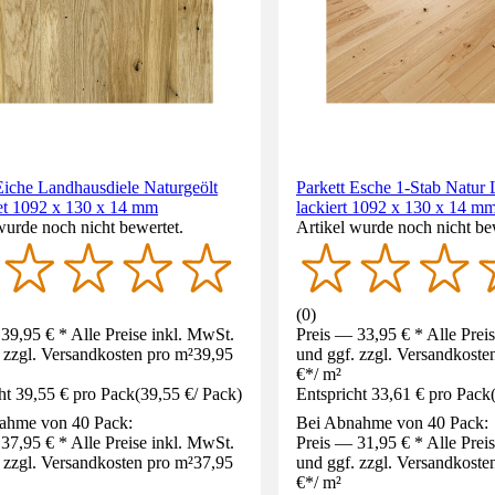
Eiche Landhausdiele Naturgeölt
Parkett Esche 1-Stab Natur
et 1092 x 130 x 14 mm
lackiert 1092 x 130 x 14 m
wurde noch nicht bewertet.
Artikel wurde noch nicht be
(
0
)
39,95 € * Alle Preise inkl. MwSt.
Preis — 33,95 € * Alle Prei
 zzgl. Versandkosten pro m²
39,95
und ggf. zzgl. Versandkoste
€
*
/
m²
ht 39,55 € pro Pack
(
39,55 €
/
Pack
)
Entspricht 33,61 € pro Pack
ahme von 40 Pack:
Bei Abnahme von 40 Pack:
37,95 € * Alle Preise inkl. MwSt.
Preis — 31,95 € * Alle Prei
 zzgl. Versandkosten pro m²
37,95
und ggf. zzgl. Versandkoste
€
*
/
m²