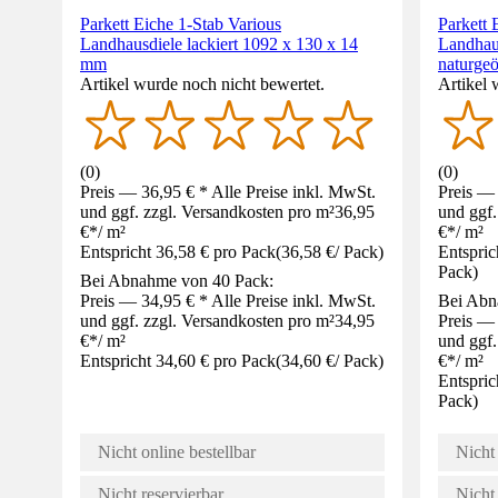
Parkett Eiche 1-Stab Various
Parkett 
Landhausdiele lackiert 1092 x 130 x 14
Landhaus
mm
naturge
Artikel wurde noch nicht bewertet.
Artikel 
(
0
)
(
0
)
Preis — 36,95 € * Alle Preise inkl. MwSt.
Preis — 
und ggf. zzgl. Versandkosten pro m²
36,95
und ggf.
€
*
/
m²
€
*
/
m²
Entspricht 36,58 € pro Pack
(
36,58 €
/
Pack
)
Entspric
Pack
)
Bei Abnahme von 40 Pack:
Preis — 34,95 € * Alle Preise inkl. MwSt.
Bei Abn
und ggf. zzgl. Versandkosten pro m²
34,95
Preis — 
€
*
/
m²
und ggf.
Entspricht 34,60 € pro Pack
(
34,60 €
/
Pack
)
€
*
/
m²
Entspric
Pack
)
Nicht online bestellbar
Nicht 
Nicht reservierbar
Nicht 