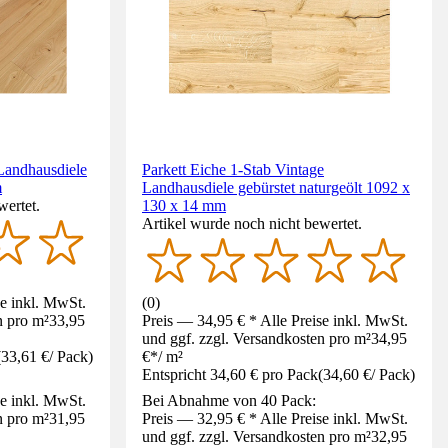
 Landhausdiele
Parkett Eiche 1-Stab Vintage
m
Landhausdiele gebürstet naturgeölt 1092 x
wertet.
130 x 14 mm
Artikel wurde noch nicht bewertet.
se inkl. MwSt.
(
0
)
n pro m²
33,95
Preis — 34,95 € * Alle Preise inkl. MwSt.
und ggf. zzgl. Versandkosten pro m²
34,95
(
33,61 €
/
Pack
)
€
*
/
m²
Entspricht 34,60 € pro Pack
(
34,60 €
/
Pack
)
se inkl. MwSt.
Bei Abnahme von 40 Pack:
n pro m²
31,95
Preis — 32,95 € * Alle Preise inkl. MwSt.
und ggf. zzgl. Versandkosten pro m²
32,95