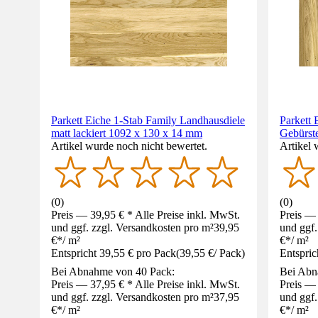
Parkett Eiche 1-Stab Family Landhausdiele
Parkett 
matt lackiert 1092 x 130 x 14 mm
Gebürst
Artikel wurde noch nicht bewertet.
Artikel 
(
0
)
(
0
)
Preis — 39,95 € * Alle Preise inkl. MwSt.
Preis — 
und ggf. zzgl. Versandkosten pro m²
39,95
und ggf.
€
*
/
m²
€
*
/
m²
Entspricht 39,55 € pro Pack
(
39,55 €
/
Pack
)
Entspric
Bei Abnahme von 40 Pack:
Bei Abn
Preis — 37,95 € * Alle Preise inkl. MwSt.
Preis — 
und ggf. zzgl. Versandkosten pro m²
37,95
und ggf.
€
*
/
m²
€
*
/
m²