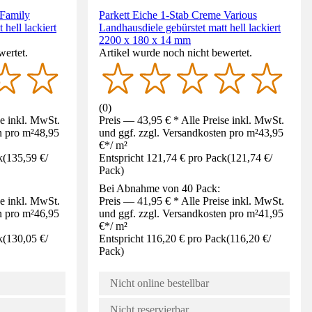
 Family
Parkett Eiche 1-Stab Creme Various
 hell lackiert
Landhausdiele gebürstet matt hell lackiert
2200 x 180 x 14 mm
wertet.
Artikel wurde noch nicht bewertet.
(
0
)
se inkl. MwSt.
Preis — 43,95 € * Alle Preise inkl. MwSt.
n pro m²
48,95
und ggf. zzgl. Versandkosten pro m²
43,95
€
*
/
m²
k
(
135,59 €
/
Entspricht 121,74 € pro Pack
(
121,74 €
/
Pack
)
Bei Abnahme von 40 Pack:
se inkl. MwSt.
Preis — 41,95 € * Alle Preise inkl. MwSt.
n pro m²
46,95
und ggf. zzgl. Versandkosten pro m²
41,95
€
*
/
m²
k
(
130,05 €
/
Entspricht 116,20 € pro Pack
(
116,20 €
/
Pack
)
Nicht online bestellbar
Nicht reservierbar